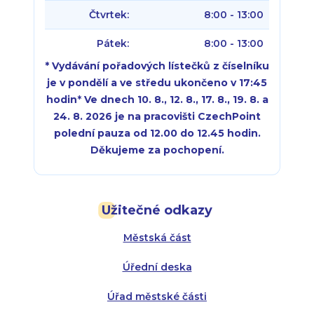
Čtvrtek:
8:00 - 13:00
Pátek:
8:00 - 13:00
* Vydávání pořadových lístečků z číselníku
je v pondělí a ve středu ukončeno v 17:45
hodin
*
Ve dnech 10. 8., 12. 8., 17. 8., 19. 8. a
24. 8. 2026 je na pracovišti CzechPoint
polední pauza od 12.00 do 12.45 hodin.
Děkujeme za pochopení.
Pondělí:
Pondělí:
8:00 - 18:00
8:00 - 18:00
Užitečné odkazy
Úterý:
Úterý:
8:00 - 16:00
8:00 - 13:00
Městská část
Středa:
Středa:
8:00 - 18:00
8:00 - 18:00
Úřední deska
Čtvrtek:
Čtvrtek:
8:00 - 16:00
8:00 - 13:00
Úřad městské části
Pátek:
8:00 - 14:30