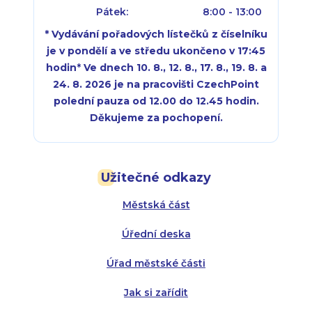
Pátek:
8:00 - 13:00
* Vydávání pořadových lístečků z číselníku
je v pondělí a ve středu ukončeno v 17:45
hodin
*
Ve dnech 10. 8., 12. 8., 17. 8., 19. 8. a
24. 8. 2026 je na pracovišti CzechPoint
polední pauza od 12.00 do 12.45 hodin.
Děkujeme za pochopení.
Pondělí:
Pondělí:
8:00 - 18:00
8:00 - 18:00
Užitečné odkazy
Úterý:
Úterý:
8:00 - 16:00
8:00 - 13:00
Městská část
Středa:
Středa:
8:00 - 18:00
8:00 - 18:00
Úřední deska
Čtvrtek:
Čtvrtek:
8:00 - 16:00
8:00 - 13:00
Úřad městské části
Pátek:
8:00 - 14:30
Jak si zařídit