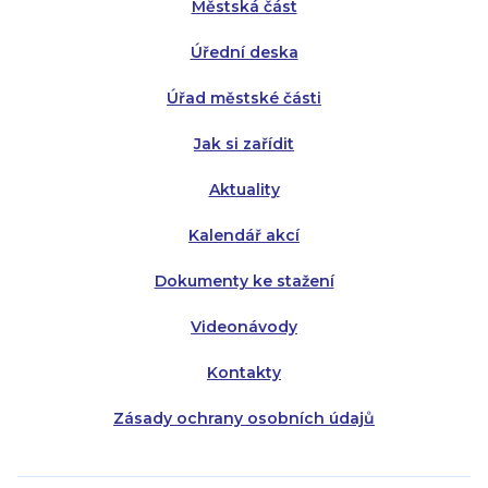
Městská část
Středa:
Středa:
8:00 - 18:00
8:00 - 18:00
Úřední deska
Čtvrtek:
Čtvrtek:
8:00 - 16:00
8:00 - 13:00
Úřad městské části
Pátek:
8:00 - 14:30
Jak si zařídit
Aktuality
Kalendář akcí
Dokumenty ke stažení
Videonávody
Kontakty
Zásady ochrany osobních údajů