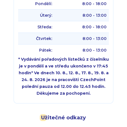
Pondělí:
8:00 - 18:00
Úterý:
8:00 - 13:00
Středa:
8:00 - 18:00
Čtvrtek:
8:00 - 13:00
Pátek:
8:00 - 13:00
* Vydávání pořadových lístečků z číselníku
je v pondělí a ve středu ukončeno v 17:45
hodin
*
Ve dnech 10. 8., 12. 8., 17. 8., 19. 8. a
24. 8. 2026 je na pracovišti CzechPoint
polední pauza od 12.00 do 12.45 hodin.
Děkujeme za pochopení.
Pondělí:
Pondělí:
8:00 - 18:00
8:00 - 18:00
Užitečné odkazy
Úterý:
Úterý:
8:00 - 16:00
8:00 - 13:00