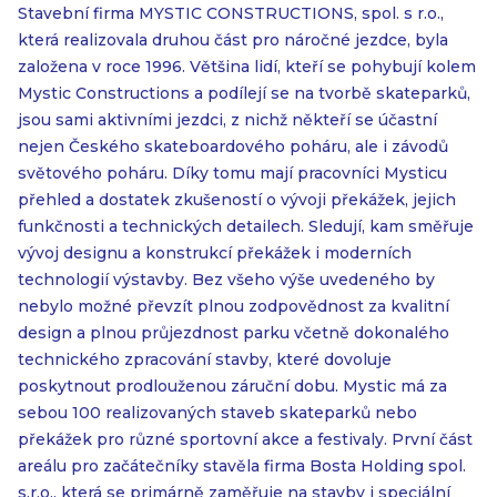
Stavební firma MYSTIC CONSTRUCTIONS, spol. s r.o.,
která realizovala druhou část pro náročné jezdce, byla
založena v roce 1996. Většina lidí, kteří se pohybují kolem
Mystic Constructions a podílejí se na tvorbě skateparků,
jsou sami aktivními jezdci, z nichž někteří se účastní
nejen Českého skateboardového poháru, ale i závodů
světového poháru. Díky tomu mají pracovníci Mysticu
přehled a dostatek zkušeností o vývoji překážek, jejich
funkčnosti a technických detailech. Sledují, kam směřuje
vývoj designu a konstrukcí překážek i moderních
technologií výstavby. Bez všeho výše uvedeného by
nebylo možné převzít plnou zodpovědnost za kvalitní
design a plnou průjezdnost parku včetně dokonalého
technického zpracování stavby, které dovoluje
poskytnout prodlouženou záruční dobu. Mystic má za
sebou 100 realizovaných staveb skateparků nebo
překážek pro různé sportovní akce a festivaly. První část
areálu pro začátečníky stavěla firma Bosta Holding spol.
s.r.o., která se primárně zaměřuje na stavby i speciální