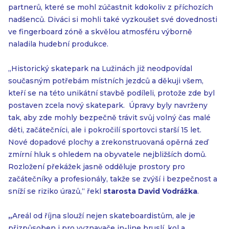
partnerů, které se mohl zúčastnit kdokoliv z příchozích
nadšenců. Diváci si mohli také vyzkoušet své dovednosti
ve fingerboard zóně a skvělou atmosféru výborně
naladila hudební produkce.
„Historický skatepark na Lužinách již neodpovídal
současným potřebám místních jezdců a děkuji všem,
kteří se na této unikátní stavbě podíleli, protože zde byl
postaven zcela nový skatepark. Úpravy byly navrženy
tak, aby zde mohly bezpečně trávit svůj volný čas malé
děti, začátečníci, ale i pokročilí sportovci starší 15 let.
Nové dopadové plochy a zrekonstruovaná opěrná zeď
zmírní hluk s ohledem na obyvatele nejbližších domů.
Rozložení překážek jasně odděluje prostory pro
začátečníky a profesionály, takže se zvýší i bezpečnost a
sníží se riziko úrazů,“ řekl
starosta David Vodrážka
.
„
Areál od října slouží nejen skateboardistům, ale je
přizpůsoben i pro vyznavače in-line bruslí, kol a