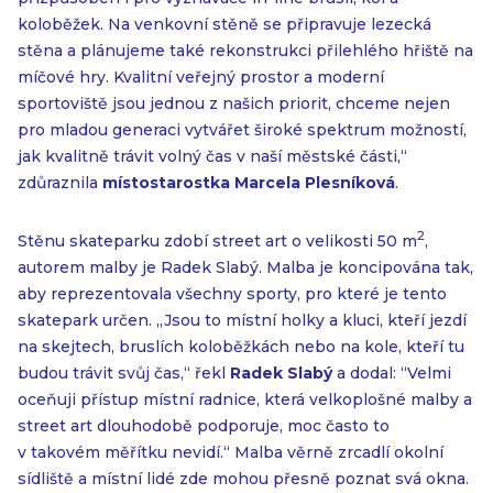
koloběžek. Na venkovní stěně se připravuje lezecká
stěna a plánujeme také rekonstrukci přilehlého hřiště na
míčové hry. Kvalitní veřejný prostor a moderní
sportoviště jsou jednou z našich priorit, chceme nejen
pro mladou generaci vytvářet široké spektrum možností,
jak kvalitně trávit volný čas v naší městské části,“
zdůraznila
místostarostka Marcela Plesníková
.
2
Stěnu skateparku zdobí street art o velikosti 50 m
,
autorem malby je Radek Slabý. Malba je koncipována tak,
aby reprezentovala všechny sporty, pro které je tento
skatepark určen. „Jsou to místní holky a kluci, kteří jezdí
na skejtech, bruslích koloběžkách nebo na kole, kteří tu
budou trávit svůj čas,“ řekl
Radek Slabý
a dodal: “Velmi
oceňuji přístup místní radnice, která velkoplošné malby a
street art dlouhodobě podporuje, moc často to
v takovém měřítku nevidí.“ Malba věrně zrcadlí okolní
sídliště a místní lidé zde mohou přesně poznat svá okna.