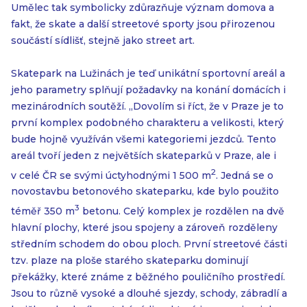
Umělec tak symbolicky zdůrazňuje význam domova a
fakt, že skate a další streetové sporty jsou přirozenou
součástí sídlišť, stejně jako street art.
Skatepark na Lužinách je teď unikátní sportovní areál a
jeho parametry splňují požadavky na konání domácích i
mezinárodních soutěží. „Dovolím si říct, že v Praze je to
první komplex podobného charakteru a velikosti, který
bude hojně využíván všemi kategoriemi jezdců. Tento
areál tvoří jeden z největších skateparků v Praze, ale i
2
v celé ČR se svými úctyhodnými 1 500 m
. Jedná se o
novostavbu betonového skateparku, kde bylo použito
3
téměř 350 m
betonu. Celý komplex je rozdělen na dvě
hlavní plochy, které jsou spojeny a zároveň rozděleny
středním schodem do obou ploch. První streetové části
tzv. plaze na ploše starého skateparku dominují
překážky, které známe z běžného pouličního prostředí.
Jsou to různě vysoké a dlouhé sjezdy, schody, zábradlí a