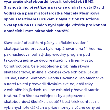
vyznavače skateboardů, bruslí, koloběžek i BMX.
Slavnostního přestřižení pásky se ujali starosta David
Vodrážka a paní místostarostka Marcela Plesníková
spolu s Martinem Lucukem z Mystic Constructions.
Skatepark na Lužinách nyní splňuje kritéria pro konání
domácích i mezinárodních soutěží.
Slavnostní přestřižení pásky a oficiální uvedení
skateparku do provozu bylo naplánováno na 14 hodinu,
pak následoval bohatý doprovodný program pod
taktovkou jedné ze dvou realizačních firem Mystic
Constructions. Celé odpoledne probíhala skvělá
skateboardová, in-line a koloběžková exhibice. Jakub
Jiruška, Daniel Platonov, Fanda Havránek, Jan Machačka
a Karel Raichl předvedli divákům své nejlepší triky
v exhibičních jízdách. In–line exhibici předvedl Martin
Krutina. Pro širokou veřejnost byla připravena
skateboardová školička a soutěž best trick contest na
vybraných překážkách o prize money a věcné ceny od