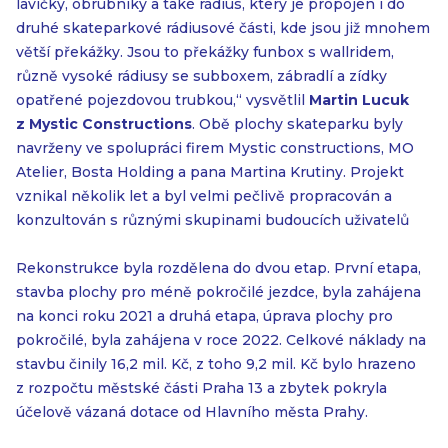
lavičky, obrubníky a také rádius, který je propojen i do
druhé skateparkové rádiusové části, kde jsou již mnohem
větší překážky. Jsou to překážky funbox s wallridem,
různě vysoké rádiusy se subboxem, zábradlí a zídky
opatřené pojezdovou trubkou,“ vysvětlil
Martin Lucuk
z Mystic Constructions
. Obě plochy skateparku byly
navrženy ve spolupráci firem Mystic constructions, MO
Atelier, Bosta Holding a pana Martina Krutiny. Projekt
vznikal několik let a byl velmi pečlivě propracován a
konzultován s různými skupinami budoucích uživatelů
Rekonstrukce byla rozdělena do dvou etap. První etapa,
stavba plochy pro méně pokročilé jezdce, byla zahájena
na konci roku 2021 a druhá etapa, úprava plochy pro
pokročilé, byla zahájena v roce 2022. Celkové náklady na
stavbu činily 16,2 mil. Kč, z toho 9,2 mil. Kč bylo hrazeno
z rozpočtu městské části Praha 13 a zbytek pokryla
účelově vázaná dotace od Hlavního města Prahy.