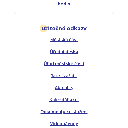
hodin
Pondělí:
Pondělí:
8:00 - 18:00
8:00 - 18:00
Užitečné odkazy
Úterý:
Úterý:
8:00 - 16:00
8:00 - 13:00
Městská část
Středa:
Středa:
8:00 - 18:00
8:00 - 18:00
Úřední deska
Čtvrtek:
Čtvrtek:
8:00 - 16:00
8:00 - 13:00
Úřad městské části
Pátek:
8:00 - 14:30
Jak si zařídit
Aktuality
Kalendář akcí
Dokumenty ke stažení
Videonávody