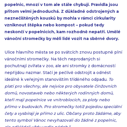
popelnic, mnozí v tom ale stále chybují. Pravidla jsou
přitom velmi jednoduchá. Z důkladně odstrojených a
neznečištěných kousků by mohla v rámci cirkularity
vzniknout štěpka nebo kompost – pokud tedy
neskončí v popelnicích, kam rozhodně nepatří. Umělé
vánoční stromečky by měli lidé vozit na sběrné dvory.
Ulice hlavního města se po svátcích znovu postupně plní
vánočními stromečky. Na těch neprodaných si
pochutnají zvířata v zoo, ale ani stromky z domácností
nepřijdou nazmar. Stačí je pečlivě odstrojit a odnést
ideálně k veřejným stanovištím tříděného odpadu.
To
platí pro všechny, ale nejvíce pro obyvatele činžovních
domů, novostaveb nebo některých rodinných domů,
kteří mají popelnice ve vnitroblocích, za ploty nebo
přímo v budovách. Pro stromečky totiž pojedou speciální
čety a vysbírají je přímo z ulic. Občany proto žádáme, aby
tento symbol Vánoc nevyhazovali do žádné z popelnic,