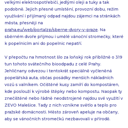
velkými elektrospotřebiči, jedlými oleji a tuky a tak
podobně. Jejich přesné umístění, provozní dobu, režim
využívání i přijímaný odpad najdou zájemci na stránkách
města, přesněji na
praha.eu/web/portalzp/sberne-dvory-v-praze
. Na
sběrném dvoře přijmou i umělé vánoční stromečky, které
k popelnicím ani do popelnic nepatří.
V přepočtu na hmotnost šlo za loňský rok přibližně o 319
tun tohoto svátečního bioodpadu z celé Prahy.
Jehličnany odvezou i tentokrát speciálně vyčleněná
popelářská auta, občas posádky menších nákladních
vozů s valníkem. Očištěné kusy zamíří do kompostáren,
kde poslouží k výrobě štěpky nebo kompostu. Naopak ty
znečištěné nebo řádně neodstrojené najdou své využití v
ZEVO Malešice. Tady z nich vznikne světlo a teplo pro
pražské domácnosti. Město zároveň apeluje na občany,
aby se vánočních stromečků nezbavovali v přírodě.