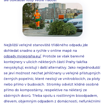
ale odkládali vždy vedle nádob.“
Nejbližší veřejné stanoviště tříděného odpadu jde
dohledat snadno a rychle v online mapě na
odpady.mojepraha.eu/
. Protože se však barevné
kontejnery v ulicích některých částí Prahy takřka
nevyskytují, existují i další alternativy. Jako nejjednodušší
se jeví možnost nechat jehličnany u veřejně přístupných
černých popelnic, které nestojí ve vnitroblocích, za ploty
nebo přímo v budovách. Stromky odvézt klidně osobně
přímo do kompostárny, respektive na některý ze
sběrných dvorů. Třeba spolu s rostlinným bioodpadem,
dřevem, objemným odpadem z domácnosti, nefunkčními