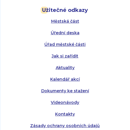
Pondělí:
Pondělí:
8:00 - 18:00
8:00 - 18:00
Užitečné odkazy
Úterý:
Úterý:
8:00 - 16:00
8:00 - 13:00
Městská část
Středa:
Středa:
8:00 - 18:00
8:00 - 18:00
Úřední deska
Čtvrtek:
Čtvrtek:
8:00 - 16:00
8:00 - 13:00
Úřad městské části
Pátek:
8:00 - 14:30
Jak si zařídit
Aktuality
Kalendář akcí
Dokumenty ke stažení
Videonávody
Kontakty
Zásady ochrany osobních údajů