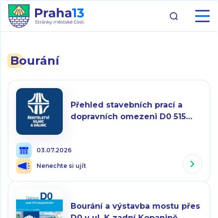
Bourání
Přehled stavebních prací a
dopravních omezeni D0 515
zkapacitněni 07_2026
03.07.2026
Nenechte si ujít
Bourání a výstavba mostu přes
D0 v ul. K zadní Kopanině,