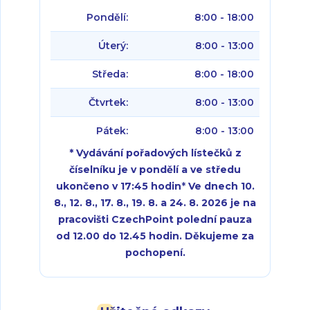
Pondělí:
8:00 - 18:00
Úterý:
8:00 - 13:00
Středa:
8:00 - 18:00
Čtvrtek:
8:00 - 13:00
Pátek:
8:00 - 13:00
* Vydávání pořadových lístečků z
číselníku je v pondělí a ve středu
ukončeno v 17:45 hodin
*
Ve dnech 10.
8., 12. 8., 17. 8., 19. 8. a 24. 8. 2026 je na
pracovišti CzechPoint polední pauza
od 12.00 do 12.45 hodin. Děkujeme za
pochopení.
Pondělí:
Pondělí:
8:00 - 18:00
8:00 - 18:00