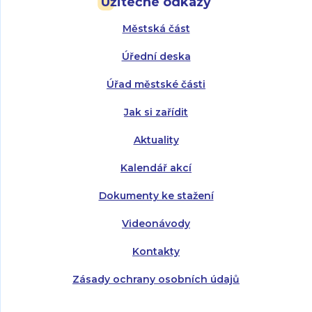
Užitečné odkazy
Úterý:
Úterý:
8:00 - 16:00
8:00 - 13:00
Městská část
Středa:
Středa:
8:00 - 18:00
8:00 - 18:00
Úřední deska
Čtvrtek:
Čtvrtek:
8:00 - 16:00
8:00 - 13:00
Úřad městské části
Pátek:
8:00 - 14:30
Jak si zařídit
Aktuality
Kalendář akcí
Dokumenty ke stažení
Videonávody
Kontakty
Zásady ochrany osobních údajů