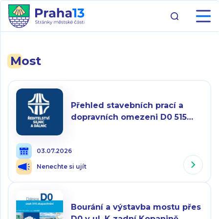
Most
Přehled stavebních prací a
dopravních omezeni D0 515
zkapacitněni 07_2026
03.07.2026
Nenechte si ujít
Bourání a výstavba mostu přes
D0 v ul. K zadní Kopanině,