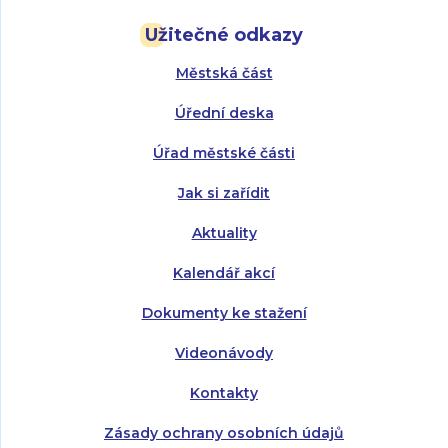
Pondělí:
Pondělí:
8:00 - 18:00
8:00 - 18:00
Užitečné odkazy
Úterý:
Úterý:
8:00 - 16:00
8:00 - 13:00
Městská část
Středa:
Středa:
8:00 - 18:00
8:00 - 18:00
Úřední deska
Čtvrtek:
Čtvrtek:
8:00 - 16:00
8:00 - 13:00
Úřad městské části
Pátek:
8:00 - 14:30
Jak si zařídit
Aktuality
Kalendář akcí
Dokumenty ke stažení
Videonávody
Kontakty
Zásady ochrany osobních údajů