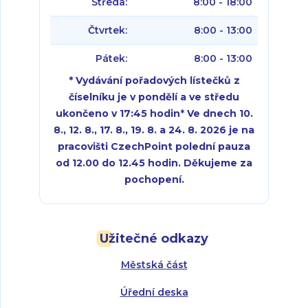
Středa:
8:00 - 18:00
Čtvrtek:
8:00 - 13:00
Pátek:
8:00 - 13:00
* Vydávání pořadových lístečků z
číselníku je v pondělí a ve středu
ukončeno v 17:45 hodin
*
Ve dnech 10.
8., 12. 8., 17. 8., 19. 8. a 24. 8. 2026 je na
pracovišti CzechPoint polední pauza
od 12.00 do 12.45 hodin. Děkujeme za
pochopení.
Pondělí:
Pondělí:
8:00 - 18:00
8:00 - 18:00
Užitečné odkazy
Úterý:
Úterý:
8:00 - 16:00
8:00 - 13:00
Městská část
Středa:
Středa:
8:00 - 18:00
8:00 - 18:00
Úřední deska
Čtvrtek:
Čtvrtek:
8:00 - 16:00
8:00 - 13:00