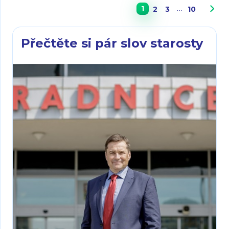
1
…
2
3
10
Přečtěte si pár slov starosty