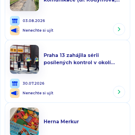
Pod Hranicí, Armády)
03.08.2026
Nenechte si ujít
Praha 13 zahájila sérii
posílených kontrol v okolí
stanic metra. Cílem je zvýšit
pocit bezpečí
30.07.2026
Nenechte si ujít
Herna Merkur