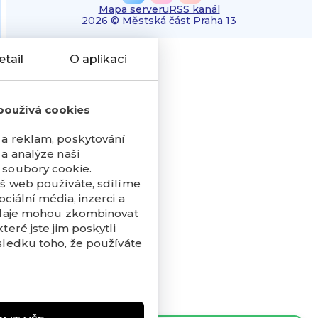
Mapa serveru
RSS kanál
2026 © Městská část Praha 13