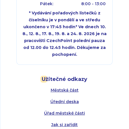
Pátek:
8:00 - 13:00
* Vydávání pořadových lístečků z
číselníku je v pondělí a ve středu
ukončeno v 17:45 hodin
*
Ve dnech 10.
8., 12. 8., 17. 8., 19. 8. a 24. 8. 2026 je na
pracovišti CzechPoint polední pauza
od 12.00 do 12.45 hodin. Děkujeme za
pochopení.
Pondělí:
Pondělí:
8:00 - 18:00
8:00 - 18:00
Užitečné odkazy
Úterý:
Úterý:
8:00 - 16:00
8:00 - 13:00
Městská část
Středa:
Středa:
8:00 - 18:00
8:00 - 18:00
Úřední deska
Čtvrtek:
Čtvrtek:
8:00 - 16:00
8:00 - 13:00
Úřad městské části
Pátek:
8:00 - 14:30
Jak si zařídit