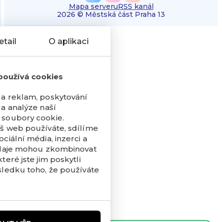
Mapa serveru
RSS kanál
2026 © Městská část Praha 13