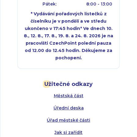
Pátek:
8:00 - 13:00
* Vydávání pořadových lístečků z
číselníku je v pondělí a ve středu
ukončeno v 17:45 hodin
*
Ve dnech 10.
8., 12. 8., 17. 8., 19. 8. a 24. 8. 2026 je na
pracovišti CzechPoint polední pauza
od 12.00 do 12.45 hodin. Děkujeme za
pochopení.
Pondělí:
Pondělí:
8:00 - 18:00
8:00 - 18:00
Užitečné odkazy
Úterý:
Úterý:
8:00 - 16:00
8:00 - 13:00
Městská část
Středa:
Středa:
8:00 - 18:00
8:00 - 18:00
Úřední deska
Čtvrtek:
Čtvrtek:
8:00 - 16:00
8:00 - 13:00
Úřad městské části
Pátek:
8:00 - 14:30
Jak si zařídit