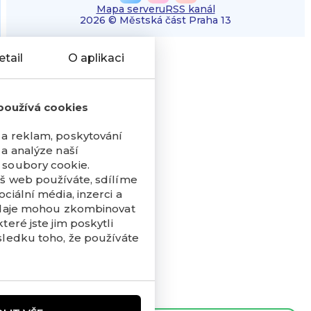
Mapa serveru
RSS kanál
2026 © Městská část Praha 13