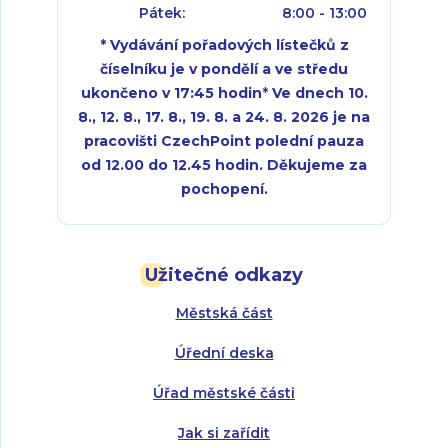
Pátek:
8:00 - 13:00
* Vydávání pořadových lístečků z
číselníku je v pondělí a ve středu
ukončeno v 17:45 hodin
*
Ve dnech 10.
8., 12. 8., 17. 8., 19. 8. a 24. 8. 2026 je na
pracovišti CzechPoint polední pauza
od 12.00 do 12.45 hodin. Děkujeme za
pochopení.
Pondělí:
Pondělí:
8:00 - 18:00
8:00 - 18:00
Užitečné odkazy
Úterý:
Úterý:
8:00 - 16:00
8:00 - 13:00
Městská část
Středa:
Středa:
8:00 - 18:00
8:00 - 18:00
Úřední deska
Čtvrtek:
Čtvrtek:
8:00 - 16:00
8:00 - 13:00
Úřad městské části
Pátek:
8:00 - 14:30
Jak si zařídit