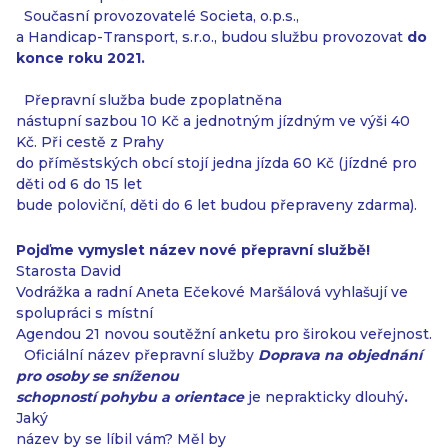
Současní provozovatelé Societa, o.p.s.,
a Handicap-Transport, s.r.o., budou službu provozovat
do
konce roku 2021.
Přepravní služba bude zpoplatněna
nástupní sazbou 10 Kč a jednotným jízdným ve výši 40
Kč. Při cestě z Prahy
do příměstských obcí stojí jedna jízda 60 Kč (jízdné pro
děti od 6 do 15 let
bude poloviční, děti do 6 let budou přepraveny zdarma).
Pojďme vymyslet název nové přepravní službě!
Starosta David
Vodrážka a radní Aneta Ečekové Maršálová vyhlašují ve
spolupráci s místní
Agendou 21 novou soutěžní anketu pro širokou veřejnost.
Oficiální název přepravní služby
Doprava na objednání
pro osoby se sníženou
schopností pohybu a orientace
je neprakticky dlouhý
.
Jaký
název by se líbil vám? Měl by