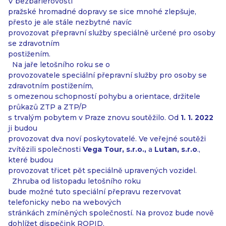
V bezbariérovosti
pražské hromadné dopravy se sice mnohé zlepšuje,
přesto je ale stále nezbytné navíc
provozovat přepravní služby speciálně určené pro osoby
se zdravotním
postižením.
Na jaře letošního roku se o
provozovatele speciální přepravní služby pro osoby se
zdravotním postižením,
s omezenou schopností pohybu a orientace, držitele
průkazů ZTP a ZTP/P
s trvalým pobytem v Praze znovu soutěžilo. Od
1. 1. 2022
ji budou
provozovat dva noví poskytovatelé. Ve veřejné soutěži
zvítězili společnosti
Vega Tour,
s.r.o.,
a
Lutan, s.r.o
.,
které budou
provozovat třicet pět speciálně upravených vozidel.
Zhruba od listopadu letošního roku
bude možné tuto speciální přepravu rezervovat
telefonicky nebo na webových
stránkách zmíněných společností. Na provoz bude nově
dohlížet dispečink ROPID.