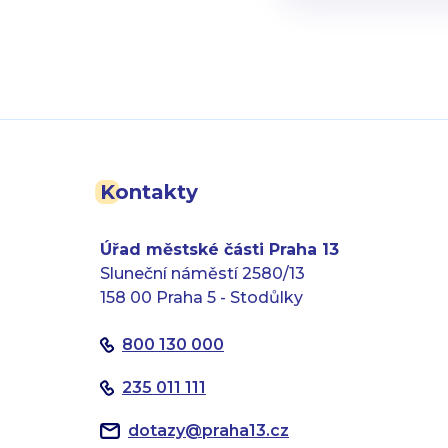
Kontakty
Úřad městské části Praha 13
Sluneční náměstí 2580/13
158 00 Praha 5 - Stodůlky
800 130 000
235 011 111
dotazy
@
praha13.cz