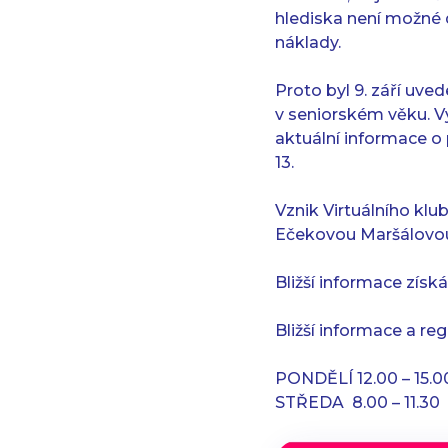
hlediska není možné d
náklady.
Proto byl 9. září uve
v seniorském věku. Vy
aktuální informace o
13.
Vznik Virtuálního klu
Ečekovou Maršálovou, 
Bližší informace získá
Bližší informace a re
PONDĚLÍ 12.00 – 15.0
STŘEDA 8.00 – 11.30