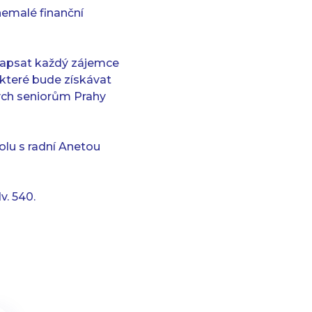
nemalé finanční
e zapsat každý zájemce
 které bude získávat
ných seniorům Prahy
polu s radní Anetou
v. 540.