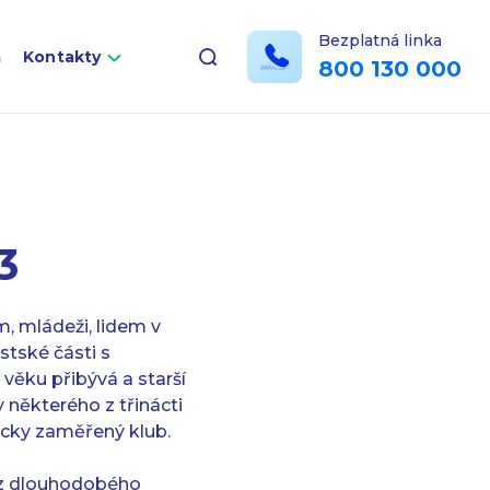
Bezplatná linka
a
Kontakty
800 130 000
3
m, mládeži, lidem v
stské části s
věku přibývá a starší
y některého z třinácti
ticky zaměřený klub.
ně z dlouhodobého