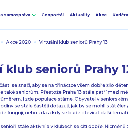
 a samospráva
Geoportál
Aktuality
Akce
Kariér
Akce 2020
Virtuální klub seniorů Prahy 13
í klub seniorů Prahy 1
ásti se snaží, aby se na třináctce všem dobře žilo děte
e také seniorům. Přestože Praha 13 stále patří mezi mě
ůměrem, i zde populace stárne. Obyvatel v seniorském 
odiny se stále častěji dotazují, jak by se mohli stát člen
zde fungují, nebo zda a kdy se bude otevírat další tema
i senioři stále aktivní a v klubech se cítí dobře. Nicmé