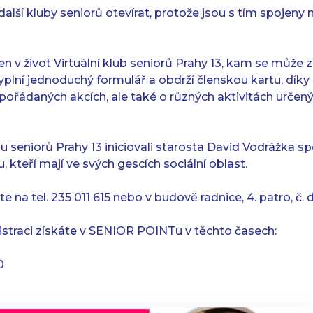
alší kluby seniorů otevírat, protože jsou s tím spojeny 
den v život Virtuální klub seniorů Prahy 13, kam se můž
plní jednoduchý formulář a obdrží členskou kartu, díky
 pořádaných akcích, ale také o různých aktivitách urče
bu seniorů Prahy 13 iniciovali starosta David Vodrážka s
kteří mají ve svých gescích sociální oblast.
te na tel. 235 011 615 nebo v budově radnice, 4. patro, č. d
gistraci získáte v SENIOR POINTu v těchto časech:
0