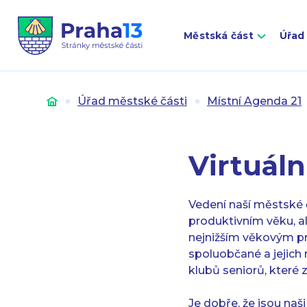
Městská část
Úřad
Úvod
Úřad městské části
Místní Agenda 21
Virtuáln
Vedení naší městské č
produktivním věku, al
nejnižším věkovým pr
spoluobčané a jejich r
klubů seniorů, které 
Je dobře, že jsou naš