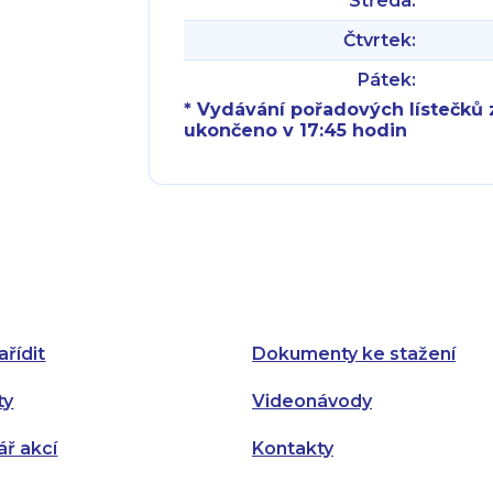
Středa:
Čtvrtek:
Pátek:
* Vydávání pořadových lístečků z
ukončeno v 17:45 hodin
Pondělí:
Pondělí:
Úterý:
Úterý:
Středa:
Středa:
Čtvrtek:
Čtvrtek:
ařídit
Dokumenty ke stažení
Pátek:
ty
Videonávody
ář akcí
Kontakty