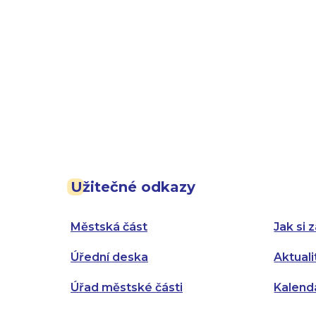
Užitečné odkazy
Městská část
Jak si z
Úřední deska
Aktuali
Úřad městské části
Kalend