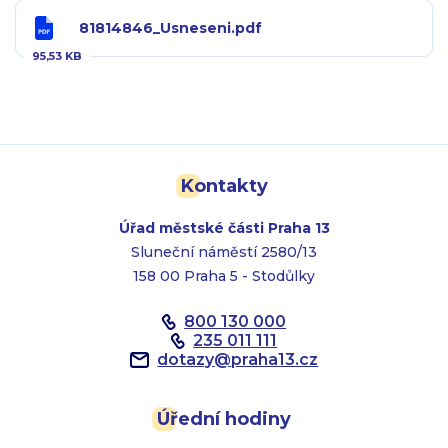
81814846_Usneseni.pdf
95,53 KB
Kontakty
Úřad městské části Praha 13
Sluneční náměstí 2580/13
158 00 Praha 5 - Stodůlky
800 130 000
235 011 111
dotazy
@
praha13.cz
Úřední hodiny