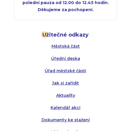
polední pauza od 12.00 do 12.45 hodin.
Děkujeme za pochopení.
Pondělí:
Pondělí:
8:00 - 18:00
8:00 - 18:00
Užitečné odkazy
Úterý:
Úterý:
8:00 - 16:00
8:00 - 13:00
Městská část
Středa:
Středa:
8:00 - 18:00
8:00 - 18:00
Úřední deska
Čtvrtek:
Čtvrtek:
8:00 - 16:00
8:00 - 13:00
Úřad městské části
Pátek:
8:00 - 14:30
Jak si zařídit
Aktuality
Kalendář akcí
Dokumenty ke stažení