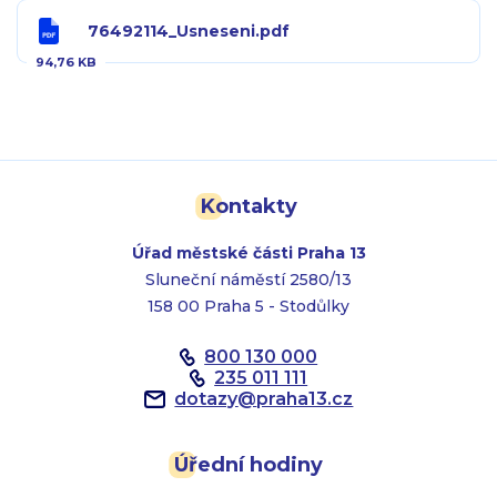
76492114_Usneseni.pdf
94,76 KB
Kontakty
Úřad městské části Praha 13
Sluneční náměstí 2580/13
158 00 Praha 5 - Stodůlky
800 130 000
235 011 111
dotazy
@
praha13.cz
Úřední hodiny