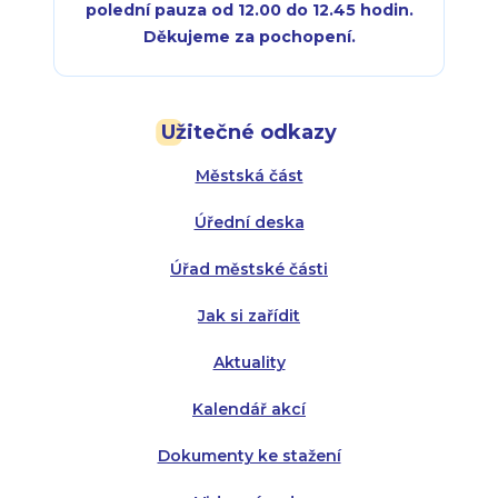
polední pauza od 12.00 do 12.45 hodin.
Děkujeme za pochopení.
Pondělí:
Pondělí:
8:00 - 18:00
8:00 - 18:00
Užitečné odkazy
Úterý:
Úterý:
8:00 - 16:00
8:00 - 13:00
Městská část
Středa:
Středa:
8:00 - 18:00
8:00 - 18:00
Úřední deska
Čtvrtek:
Čtvrtek:
8:00 - 16:00
8:00 - 13:00
Úřad městské části
Pátek:
8:00 - 14:30
Jak si zařídit
Aktuality
Kalendář akcí
Dokumenty ke stažení