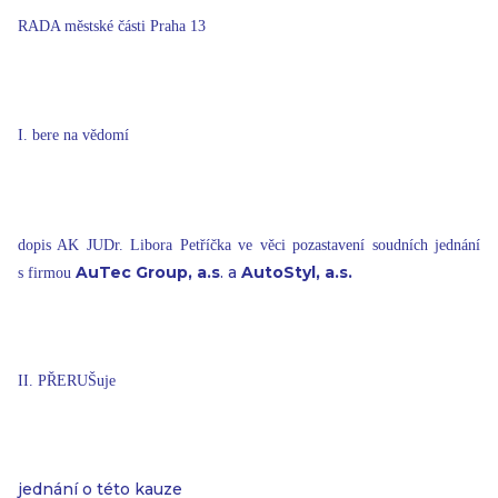
RADA městské části Praha 13
I. bere na vědomí
dopis AK JUDr. Libora Petříčka ve věci pozastavení soudních jednání
AuTec Group,
a.s
. a
AutoStyl, a.s.
s firmou
II. PŘERUŠuje
jednání o této kauze