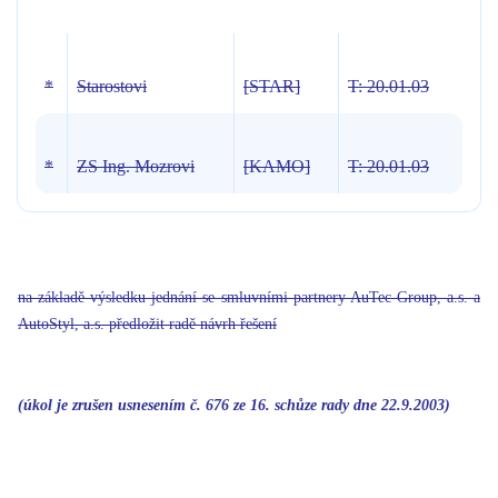
*
Starostovi
[STAR]
T: 20.01.03
*
ZS Ing. Mozrovi
[KAMO]
T: 20.01.03
na základě výsledku jednání se smluvními partnery AuTec Group, a.s. a
AutoStyl, a.s. předložit radě návrh řešení
(úkol je zrušen usnesením č. 676 ze 16. schůz
e rady dne 22.9.2003)