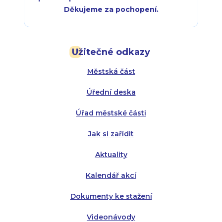
Děkujeme za pochopení.
Pondělí:
Pondělí:
8:00 - 18:00
8:00 - 18:00
Užitečné odkazy
Úterý:
Úterý:
8:00 - 16:00
8:00 - 13:00
Městská část
Středa:
Středa:
8:00 - 18:00
8:00 - 18:00
Úřední deska
Čtvrtek:
Čtvrtek:
8:00 - 16:00
8:00 - 13:00
Úřad městské části
Pátek:
8:00 - 14:30
Jak si zařídit
Aktuality
Kalendář akcí
Dokumenty ke stažení
Videonávody