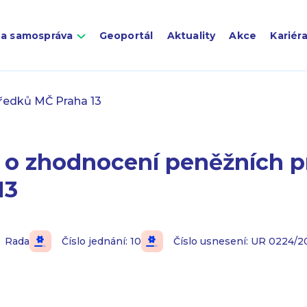
 a samospráva
Geoportál
Aktuality
Akce
Kariér
ředků MČ Praha 13
 o zhodnocení peněžních p
13
Rada
Číslo jednání: 10
Číslo usnesení: UR 0224/2