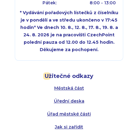
Pátek:
8:00 - 13:00
* Vydávání pořadových lístečků z číselníku
je v pondělí a ve středu ukončeno v 17:45
hodin
*
Ve dnech 10. 8., 12. 8., 17. 8., 19. 8. a
24. 8. 2026 je na pracovišti CzechPoint
polední pauza od 12.00 do 12.45 hodin.
Děkujeme za pochopení.
Pondělí:
Pondělí:
8:00 - 18:00
8:00 - 18:00
Užitečné odkazy
Úterý:
Úterý:
8:00 - 16:00
8:00 - 13:00
Městská část
Středa:
Středa:
8:00 - 18:00
8:00 - 18:00
Úřední deska
Čtvrtek:
Čtvrtek:
8:00 - 16:00
8:00 - 13:00
Úřad městské části
Pátek:
8:00 - 14:30
Jak si zařídit