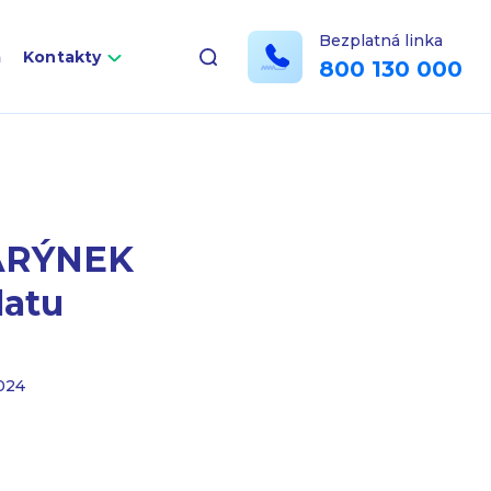
Bezplatná linka
a
Kontakty
800 130 000
MARÝNEK
latu
024