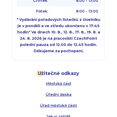
Čtvrtek:
8:00 - 13:00
Pátek:
8:00 - 13:00
* Vydávání pořadových lístečků z číselníku
je v pondělí a ve středu ukončeno v 17:45
hodin
*
Ve dnech 10. 8., 12. 8., 17. 8., 19. 8. a
24. 8. 2026 je na pracovišti CzechPoint
polední pauza od 12.00 do 12.45 hodin.
Děkujeme za pochopení.
Pondělí:
Pondělí:
8:00 - 18:00
8:00 - 18:00
Užitečné odkazy
Úterý:
Úterý:
8:00 - 16:00
8:00 - 13:00
Městská část
Středa:
Středa:
8:00 - 18:00
8:00 - 18:00
Úřední deska
Čtvrtek:
Čtvrtek:
8:00 - 16:00
8:00 - 13:00
Úřad městské části
Pátek:
8:00 - 14:30
Jak si zařídit