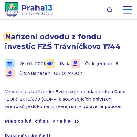
Nařízení odvodu z fondu
investic FZŠ Trávníčkova 1744
26. 04. 2021
Rada
Číslo jednání: 8
Číslo usnesení: UR 0174/2021
V souladu s Nařízením Evropského parlamentu a Rady
(EU) č. 2016/679 (GDPR) a souvisejících právních
předpisů je dokument zveřejněn v upravené podobě.
M ě s t s k á č á s t P r a h a 13
Rada městské části