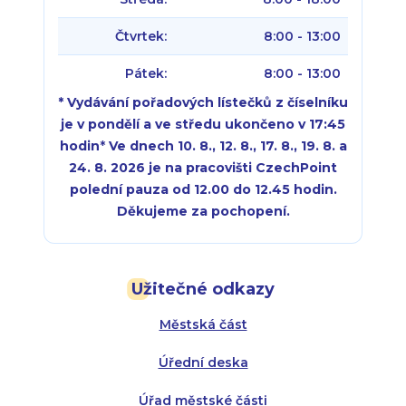
Čtvrtek:
8:00 - 13:00
Pátek:
8:00 - 13:00
* Vydávání pořadových lístečků z číselníku
je v pondělí a ve středu ukončeno v 17:45
hodin
*
Ve dnech 10. 8., 12. 8., 17. 8., 19. 8. a
24. 8. 2026 je na pracovišti CzechPoint
polední pauza od 12.00 do 12.45 hodin.
Děkujeme za pochopení.
Pondělí:
Pondělí:
8:00 - 18:00
8:00 - 18:00
Užitečné odkazy
Úterý:
Úterý:
8:00 - 16:00
8:00 - 13:00
Městská část
Středa:
Středa:
8:00 - 18:00
8:00 - 18:00
Úřední deska
Čtvrtek:
Čtvrtek:
8:00 - 16:00
8:00 - 13:00
Úřad městské části