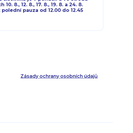
10. 8., 12. 8., 17. 8., 19. 8. a 24. 8.
 polední pauza od 12.00 do 12.45
8:00 - 18:00
8:00 - 18:00
8:00 - 16:00
8:00 - 13:00
8:00 - 18:00
8:00 - 18:00
8:00 - 16:00
8:00 - 13:00
Zásady ochrany osobních údajů
8:00 - 14:30