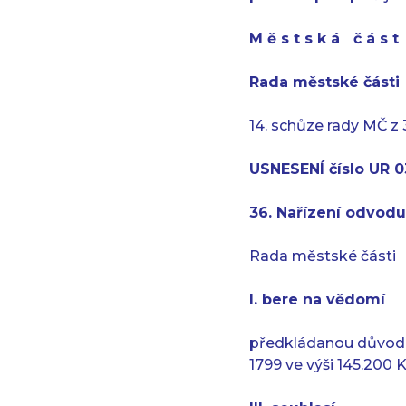
M ě s t s k á č á s 
Rada městské části
14. schůze rady MČ z 
USNESENÍ číslo UR 0
36. Nařízení odvod
Rada městské části
I. bere na vědomí
předkládanou důvodov
1799 ve výši 145.200 