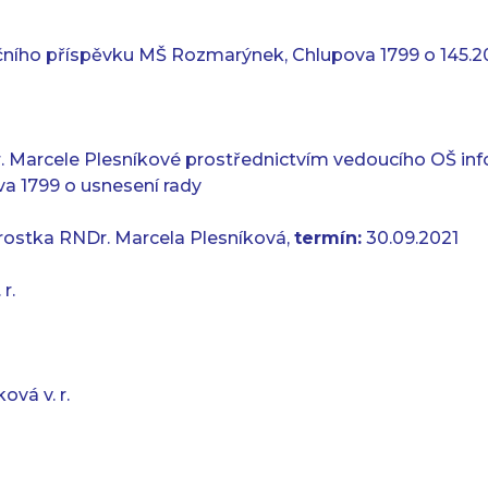
čního příspěvku MŠ Rozmarýnek, Chlupova 1799 o 145.2
 Marcele Plesníkové prostřednictvím vedoucího OŠ in
a 1799 o usnesení rady
rostka RNDr. Marcela Plesníková,
termín:
30.09.2021
r.
ová v. r.