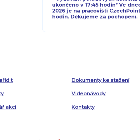
ukončeno v 17:45 hodin
*
Ve dnech 
2026 je na pracovišti CzechPoint
hodin. Děkujeme za pochopení.
Pondělí:
Pondělí:
Úterý:
Úterý:
Středa:
Středa:
Čtvrtek:
Čtvrtek:
ařídit
Dokumenty ke stažení
Pátek:
ty
Videonávody
ář akcí
Kontakty