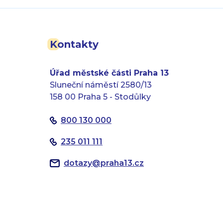
Kontakty
Úřad městské části Praha 13
Sluneční náměstí 2580/13
158 00 Praha 5 - Stodůlky
800 130 000
235 011 111
dotazy
@
praha13.cz