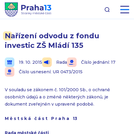
Nařízení odvodu z fondu
investic ZŠ Mládí 135
19. 10. 2015
Rada
Číslo jednání: 17
Číslo usnesení: UR 0473/2015
V souladu se zákonem č. 101/2000 Sb., o ochraně
osobních údajů a o změně některých zákonů, je
dokument zveřejněn v upravené podobě.
M ě s t s k á č á s t P r a h a 13
Rada městské části