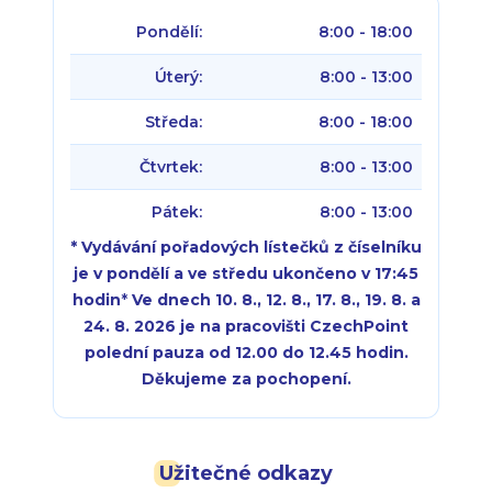
Pondělí:
8:00 - 18:00
Úterý:
8:00 - 13:00
Středa:
8:00 - 18:00
Čtvrtek:
8:00 - 13:00
Pátek:
8:00 - 13:00
* Vydávání pořadových lístečků z číselníku
je v pondělí a ve středu ukončeno v 17:45
hodin
*
Ve dnech 10. 8., 12. 8., 17. 8., 19. 8. a
24. 8. 2026 je na pracovišti CzechPoint
polední pauza od 12.00 do 12.45 hodin.
Děkujeme za pochopení.
Pondělí:
Pondělí:
8:00 - 18:00
8:00 - 18:00
Užitečné odkazy
Úterý:
Úterý:
8:00 - 16:00
8:00 - 13:00