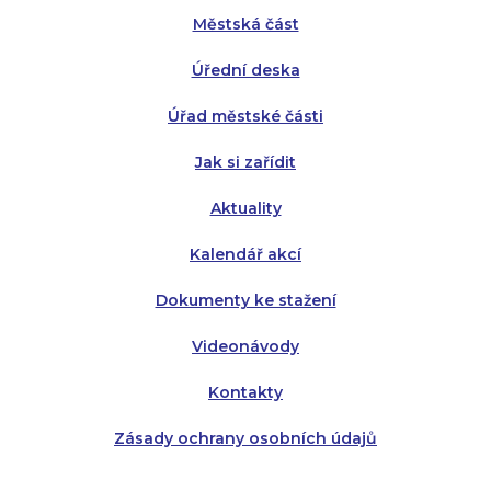
Městská část
Středa:
Středa:
8:00 - 18:00
8:00 - 18:00
Úřední deska
Čtvrtek:
Čtvrtek:
8:00 - 16:00
8:00 - 13:00
Úřad městské části
Pátek:
8:00 - 14:30
Jak si zařídit
Aktuality
Kalendář akcí
Dokumenty ke stažení
Videonávody
Kontakty
Zásady ochrany osobních údajů