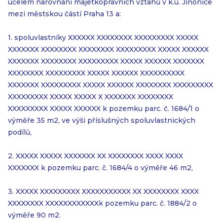
účelem narovnání majetkoprávních vztahů v k.ú. Jinonice
mezi městskou částí Praha 13 a:
1. spoluvlastníky XXXXXX XXXXXXXX XXXXXXXXX XXXXX
XXXXXXX XXXXXXXX XXXXXXXX XXXXXXXXX XXXXX XXXXXX
XXXXXXX XXXXXXXX XXXXXXXXX XXXXX XXXXXX XXXXXXX
XXXXXXXX XXXXXXXXX XXXXX XXXXXX XXXXXXXXXX
XXXXXXX XXXXXXXXX XXXXX XXXXXX XXXXXXXX XXXXXXXXX
XXXXXXXXX XXXXX XXXXX X XXXXXXX XXXXXXXX
XXXXXXXXX XXXXX XXXXXX k pozemku parc. č. 1684/1 o
výměře 35 m2, ve výši příslušných spoluvlastnických
podílů,
2. XXXXX XXXXX XXXXXXX XX XXXXXXXX XXXX XXXX
XXXXXXX k pozemku parc. č. 1684/4 o výměře 46 m2,
3. XXXXX XXXXXXXXX XXXXXXXXXXX XX XXXXXXXX XXXX
XXXXXXXX XXXXXXXXXXXXk pozemku parc. č. 1884/2 o
výměře 90 m2.