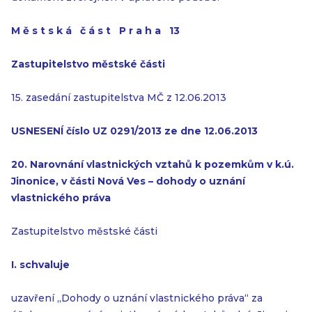
M ě s t s k á č á s t P r a h a 13
Zastupitelstvo městské části
15. zasedání zastupitelstva MČ z 12.06.2013
USNESENÍ číslo UZ 0291/2013 ze dne 12.06.2013
20. Narovnání vlastnických vztahů k pozemkům v k.ú.
Jinonice, v části Nová Ves
– dohody o uznání
vlastnického práva
Zastupitelstvo městské části
I. schvaluje
uzavření „Dohody o uznání vlastnického práva“ za