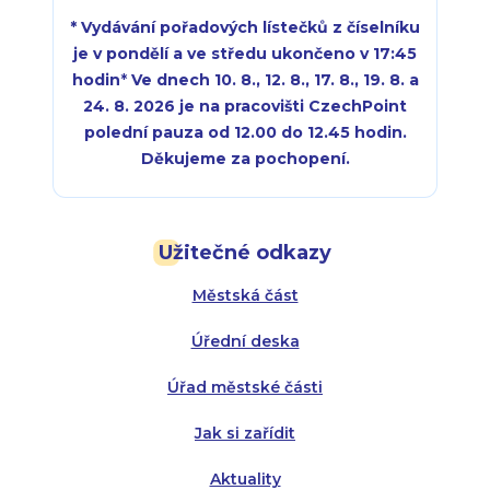
* Vydávání pořadových lístečků z číselníku
je v pondělí a ve středu ukončeno v 17:45
hodin
*
Ve dnech 10. 8., 12. 8., 17. 8., 19. 8. a
24. 8. 2026 je na pracovišti CzechPoint
polední pauza od 12.00 do 12.45 hodin.
Děkujeme za pochopení.
Pondělí:
Pondělí:
8:00 - 18:00
8:00 - 18:00
Užitečné odkazy
Úterý:
Úterý:
8:00 - 16:00
8:00 - 13:00
Městská část
Středa:
Středa:
8:00 - 18:00
8:00 - 18:00
Úřední deska
Čtvrtek:
Čtvrtek:
8:00 - 16:00
8:00 - 13:00
Úřad městské části
Pátek:
8:00 - 14:30
Jak si zařídit
Aktuality