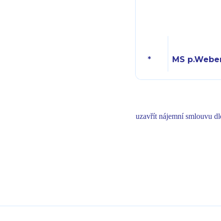
*
MS p.Weber
uzavřít nájemní smlouvu d