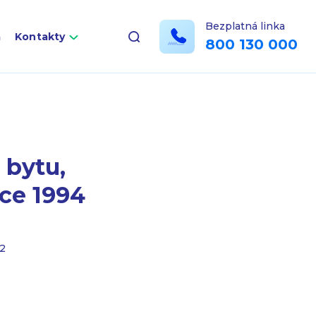
Bezplatná linka
a
Kontakty
800 130 000
 bytu,
oce 1994
2