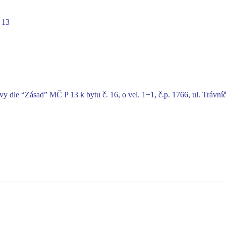
 13
y dle “Zásad” MČ P 13 k bytu č. 16, o vel. 1+1, č.p. 1766, ul. Trávní