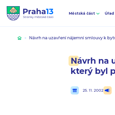
Městská část
Úřad
Úvod
Návrh na uzavření nájemní smlouvy k bytu,
Návrh na 
který byl 
25. 11. 2002