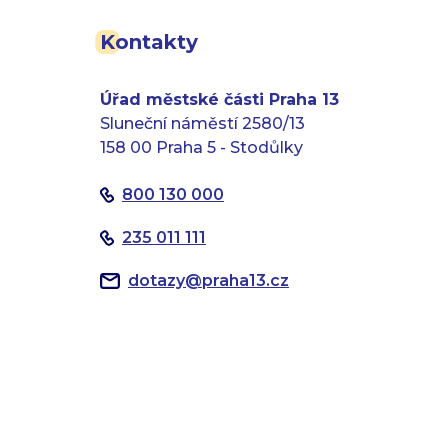
Kontakty
Úřad městské části Praha 13
Sluneční náměstí 2580/13
158 00 Praha 5 - Stodůlky
800 130 000
235 011 111
dotazy
@
praha13.cz