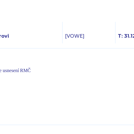
ovi
[VOWE]
T: 31.1
le usnesení RMČ