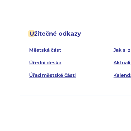
Užitečné odkazy
Městská část
Jak si z
Úřední deska
Aktuali
Úřad městské části
Kalend