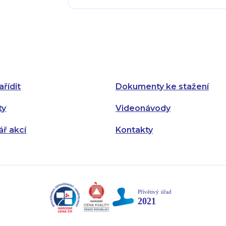
Pondělí:
Pondělí:
Úterý:
Úterý:
Středa:
Středa:
Čtvrtek:
Čtvrtek:
ařídit
Dokumenty ke stažení
Pátek:
ty
Videonávody
ář akcí
Kontakty