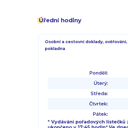
Úřední hodiny
Osobní a cestovní doklady, ověřování,
pokladna
Pondělí:
Úterý:
Středa:
Čtvrtek:
Pátek:
* Vydávání pořadových lístečků z
ukončeno v 17:45 hodin
*
Ve dnech 