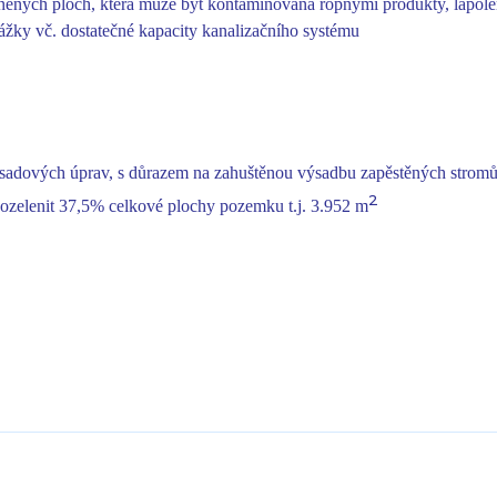
vněných ploch, která může být kontaminovaná ropnými produkty, lap
ážky vč. dostatečné kapacity kanalizačního systému
adových úprav, s důrazem na zahuštěnou výsadbu zapěstěných stromů
2
ozelenit 37,5% celkové plochy pozemku t.j. 3.952 m