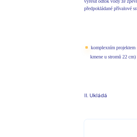
vyřešit odtok vody ze zpe
předpokládané přívalové sr
komplexním projektem s
kmene u stromů 22 cm) 
II. Ukládá