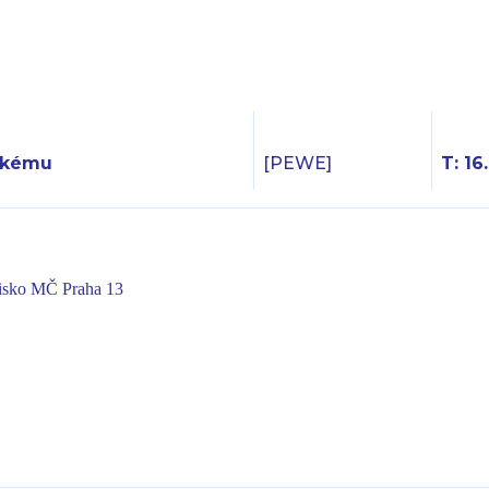
ckému
[PEWE]
T: 16
visko MČ Praha 13