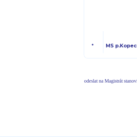
*
MS p.Kope
odeslat na Magistrát stano