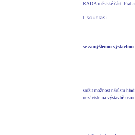
RADA městské části Praha
I. souhlasí
se zamýšlenou výstavbou
snížit možnost nárůstu hl
nezávisle na výstavbě osmn