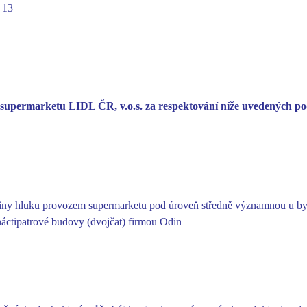
 13
 supermarketu LIDL ČR, v.o.s. za respektování níže uvedených p
adiny hluku provozem supermarketu pod úroveň středně významnou u by
áctipatrové budovy (dvojčat) firmou Odin