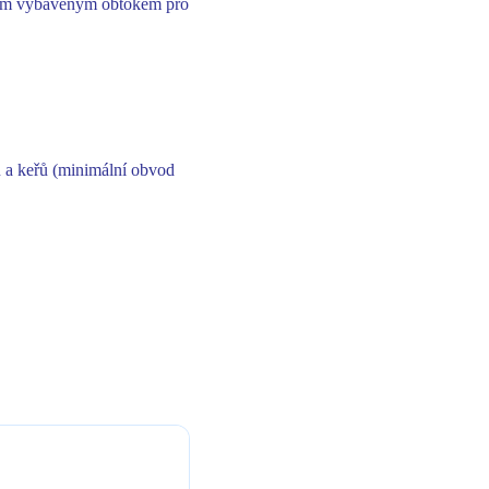
olem vybaveným obtokem pro
 a keřů (minimální obvod