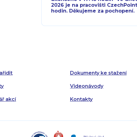
2026 je na pracovišti CzechPoint
hodin. Děkujeme za pochopení.
Pondělí:
Pondělí:
Úterý:
Úterý:
Středa:
Středa:
Čtvrtek:
Čtvrtek:
ařídit
Dokumenty ke stažení
Pátek:
ty
Videonávody
ář akcí
Kontakty