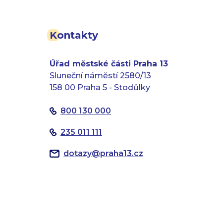
Kontakty
Úřad městské části Praha 13
Sluneční náměstí 2580/13
158 00 Praha 5 - Stodůlky
800 130 000
235 011 111
dotazy
@
praha13.cz