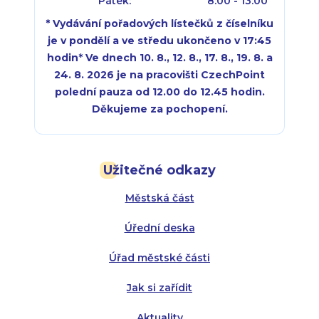
Pátek:
8:00 - 13:00
* Vydávání pořadových lístečků z číselníku
je v pondělí a ve středu ukončeno v 17:45
hodin
*
Ve dnech 10. 8., 12. 8., 17. 8., 19. 8. a
24. 8. 2026 je na pracovišti CzechPoint
polední pauza od 12.00 do 12.45 hodin.
Děkujeme za pochopení.
Pondělí:
Pondělí:
8:00 - 18:00
8:00 - 18:00
Užitečné odkazy
Úterý:
Úterý:
8:00 - 16:00
8:00 - 13:00
Městská část
Středa:
Středa:
8:00 - 18:00
8:00 - 18:00
Úřední deska
Čtvrtek:
Čtvrtek:
8:00 - 16:00
8:00 - 13:00
Úřad městské části
Pátek:
8:00 - 14:30
Jak si zařídit
Aktuality