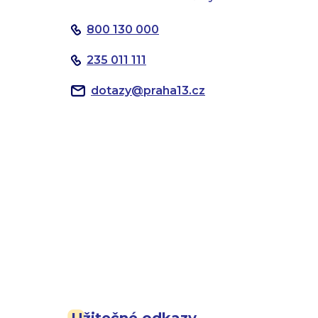
800 130 000
235 011 111
dotazy
@
praha13.cz