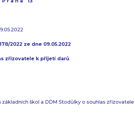
t P r a h a 13
09.05.2022
178/2022 ze dne 09.05.2022
s zřizovatele k přijetí darů
 základních škol a DDM Stodůlky o souhlas zřizovatele 