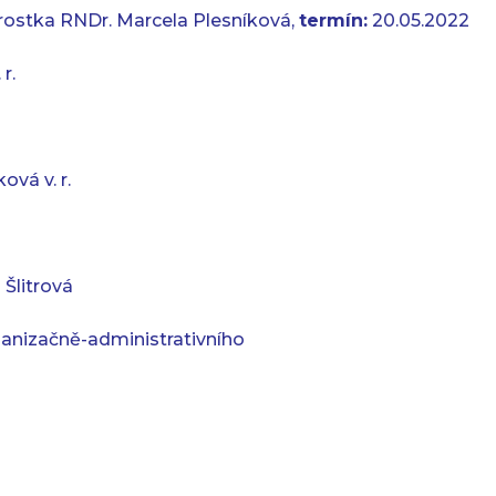
rostka RNDr. Marcela Plesníková,
termín:
20.05.2022
r.
ová v. r.
 Šlitrová
anizačně-administrativního