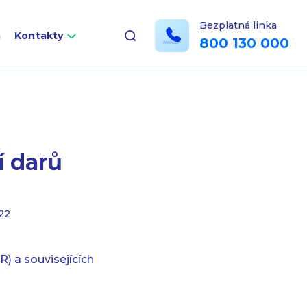
Bezplatná linka
a
Kontakty
800 130 000
í darů
22
) a souvisejících