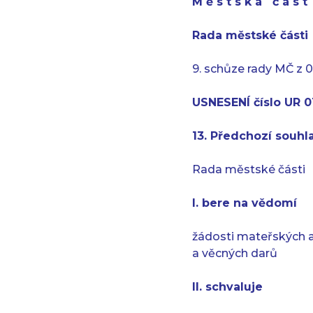
M ě s t s k á č á s 
Rada městské části
9. schůze rady MČ z 
USNESENÍ číslo UR 0
13. Předchozí souhla
Rada městské části
I. bere na vědomí
žádosti mateřských a
a věcných darů
II. schvaluje