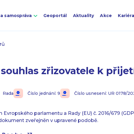
 a samospráva
Geoportál
Aktuality
Akce
Kariér
arů
souhlas zřizovatele k přijet
Rada
Číslo jednání: 9
Číslo usnesení: UR 0178/20
m Evropského parlamentu a Rady (EU) č. 2016/679 (GDPR
 dokument zveřejněn v upravené podobě.