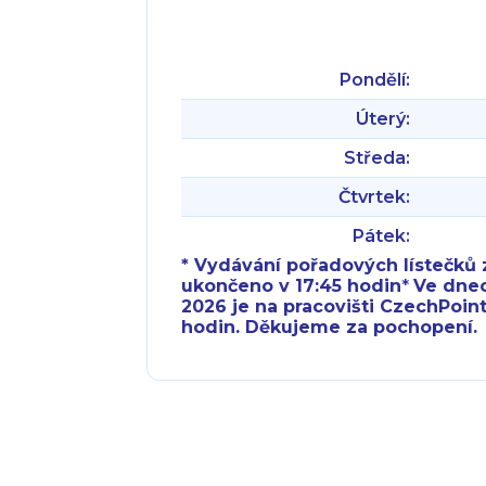
Pondělí:
Úterý:
Středa:
Čtvrtek:
Pátek:
* Vydávání pořadových lístečků z
ukončeno v 17:45 hodin
*
Ve dnech 
2026 je na pracovišti CzechPoint
hodin. Děkujeme za pochopení.
Pondělí:
Pondělí:
Úterý:
Úterý:
Středa:
Středa: