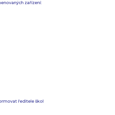
menovaných zařízení:
rmovat ředitele škol