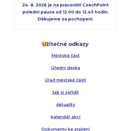
24. 8. 2026 je na pracovišti CzechPoint
polední pauza od 12.00 do 12.45 hodin.
Děkujeme za pochopení.
Pondělí:
Pondělí:
8:00 - 18:00
8:00 - 18:00
Užitečné odkazy
Úterý:
Úterý:
8:00 - 16:00
8:00 - 13:00
Městská část
Středa:
Středa:
8:00 - 18:00
8:00 - 18:00
Úřední deska
Čtvrtek:
Čtvrtek:
8:00 - 16:00
8:00 - 13:00
Úřad městské části
Pátek:
8:00 - 14:30
Jak si zařídit
Aktuality
Kalendář akcí
Dokumenty ke stažení