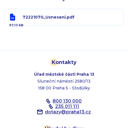
72221070_Usneseni.pdf
97,13 KB
Kontakty
Úřad městské části Praha 13
Sluneční náměstí 2580/13
158 00 Praha 5 - Stodůlky
800 130 000
235 011 111
dotazy
@
praha13.cz