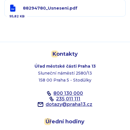
88294780_Usneseni.pdf
95,82 KB
Kontakty
Úřad městské části Praha 13
Sluneční náměstí 2580/13
158 00 Praha 5 - Stodůlky
800 130 000
235 011 111
dotazy
@
praha13.cz
Úřední hodiny