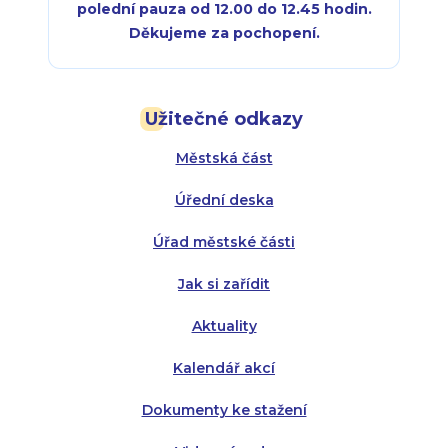
polední pauza od 12.00 do 12.45 hodin.
Děkujeme za pochopení.
Pondělí:
Pondělí:
8:00 - 18:00
8:00 - 18:00
Užitečné odkazy
Úterý:
Úterý:
8:00 - 16:00
8:00 - 13:00
Městská část
Středa:
Středa:
8:00 - 18:00
8:00 - 18:00
Úřední deska
Čtvrtek:
Čtvrtek:
8:00 - 16:00
8:00 - 13:00
Úřad městské části
Pátek:
8:00 - 14:30
Jak si zařídit
Aktuality
Kalendář akcí
Dokumenty ke stažení