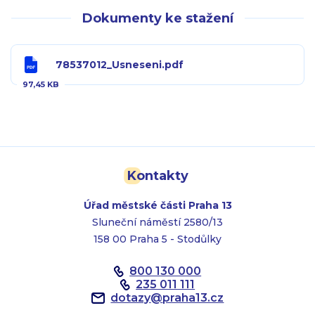
Dokumenty ke stažení
78537012_Usneseni.pdf
97,45 KB
Kontakty
Úřad městské části Praha 13
Sluneční náměstí 2580/13
158 00 Praha 5 - Stodůlky
800 130 000
235 011 111
dotazy
@
praha13.cz