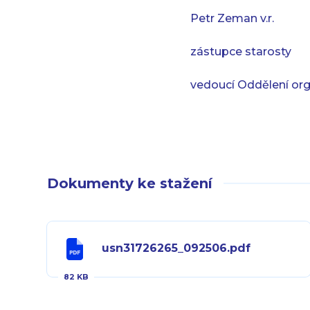
Petr Zeman v.r.
zástupce starosty
vedoucí Oddělení org
Dokumenty ke stažení
usn31726265_092506.pdf
82 KB