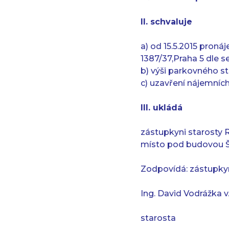
II. schvaluje
a) od 15.5.2015 pron
1387/37,Praha 5 dle s
b) výši parkovného 
c) uzavření nájemních
III. ukládá
zástupkyni starosty 
místo pod budovou Šk
Zodpovídá: zástupkyn
Ing. David Vodrážka v.
starosta