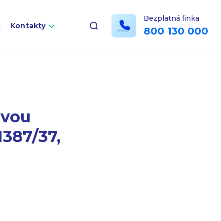
Bezplatná linka
a
Kontakty
800 130 000
ovou
1387/37,