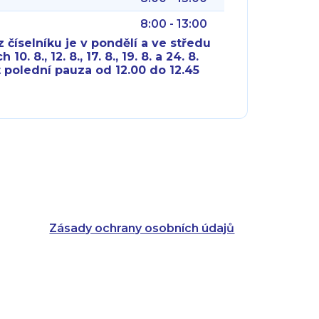
8:00 - 13:00
 číselníku je v pondělí a ve středu
10. 8., 12. 8., 17. 8., 19. 8. a 24. 8.
 polední pauza od 12.00 do 12.45
8:00 - 18:00
8:00 - 18:00
8:00 - 16:00
8:00 - 13:00
8:00 - 18:00
8:00 - 18:00
8:00 - 16:00
8:00 - 13:00
Zásady ochrany osobních údajů
8:00 - 14:30