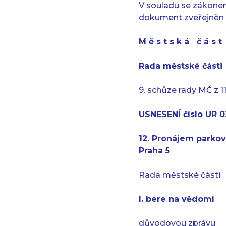
V souladu se zákonem
dokument zveřejněn 
M ě s t s k á č á s 
Rada městské části
9. schůze rady MČ z 11
USNESENÍ číslo UR 02
12. Pronájem parko
Praha 5
Rada městské části
I. bere na vědomí
důvodovou zprávu