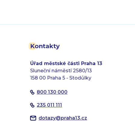
Kontakty
Úřad městské části Praha 13
Sluneční náměstí 2580/13
158 00 Praha 5 - Stodůlky
800 130 000
235 011 111
dotazy
@
praha13.cz