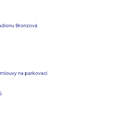
tadionu Bronzová
smlouvy na parkovací
5