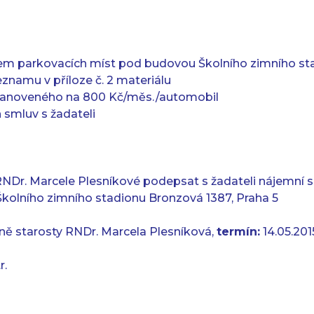
ájem parkovacích míst pod budovou Školního zimního s
eznamu v příloze č. 2 materiálu
stanoveného na 800 Kč/měs./automobil
 smluv s žadateli
RNDr. Marcele Plesníkové podepsat s žadateli nájemní 
olního zimního stadionu Bronzová 1387, Praha 5
ě starosty RNDr. Marcela Plesníková,
termín:
14.05.201
r.