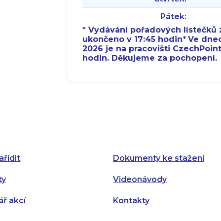
Pátek:
* Vydávání pořadových lístečků z
ukončeno v 17:45 hodin
*
Ve dnech 
2026 je na pracovišti CzechPoint
hodin. Děkujeme za pochopení.
Pondělí:
Pondělí:
Úterý:
Úterý:
Středa:
Středa:
Čtvrtek:
Čtvrtek:
ařídit
Dokumenty ke stažení
Pátek:
ty
Videonávody
ář akcí
Kontakty