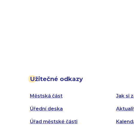
Užitečné odkazy
Městská část
Jak si z
Úřední deska
Aktuali
Úřad městské části
Kalend