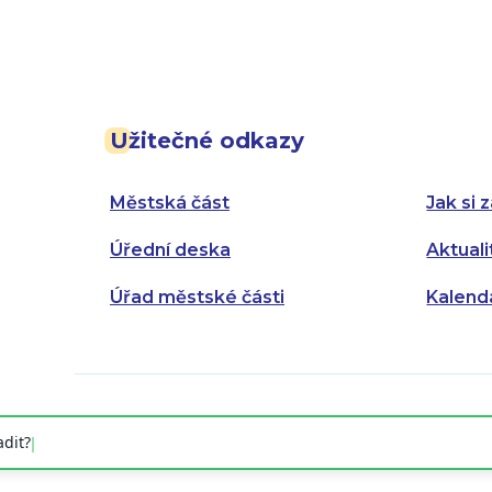
Užitečné odkazy
Městská část
Jak si z
Úřední deska
Aktuali
Úřad městské části
Kalend