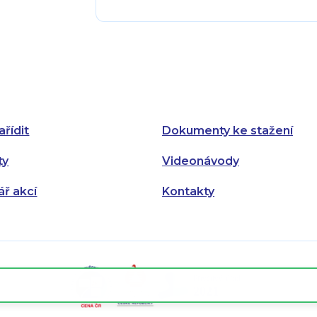
Pondělí:
Pondělí:
Úterý:
Úterý:
Středa:
Středa:
Čtvrtek:
Čtvrtek:
ařídit
Dokumenty ke stažení
Pátek:
ty
Videonávody
ář akcí
Kontakty