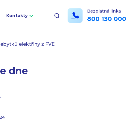
Bezplatná linka
a
Kontakty
800 130 000
ebytků elektřiny z FVE
ze dne
E
024