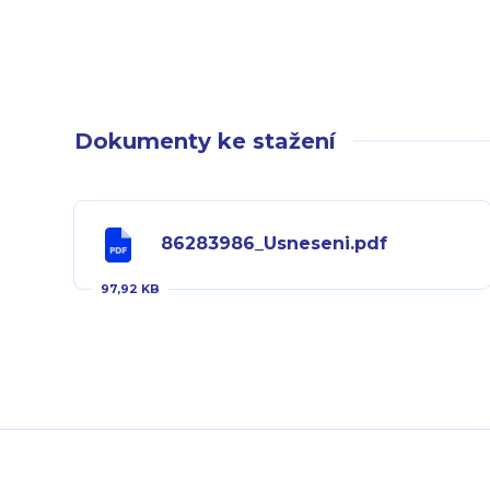
Dokumenty ke stažení
86283986_Usneseni.pdf
97,92 KB