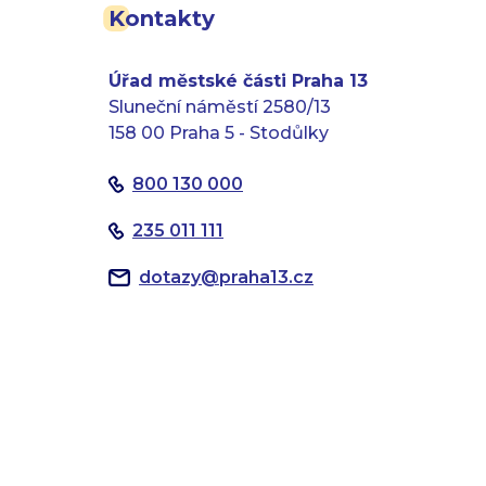
Kontakty
Úřad městské části Praha 13
Sluneční náměstí 2580/13
158 00 Praha 5 - Stodůlky
800 130 000
235 011 111
dotazy
@
praha13.cz