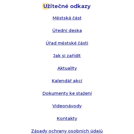
Užitečné odkazy
Úterý:
Úterý:
8:00 - 16:00
8:00 - 13:00
Městská část
Středa:
Středa:
8:00 - 18:00
8:00 - 18:00
Úřední deska
Čtvrtek:
Čtvrtek:
8:00 - 16:00
8:00 - 13:00
Úřad městské části
Pátek:
8:00 - 14:30
Jak si zařídit
Aktuality
Kalendář akcí
Dokumenty ke stažení
Videonávody
Kontakty
Zásady ochrany osobních údajů