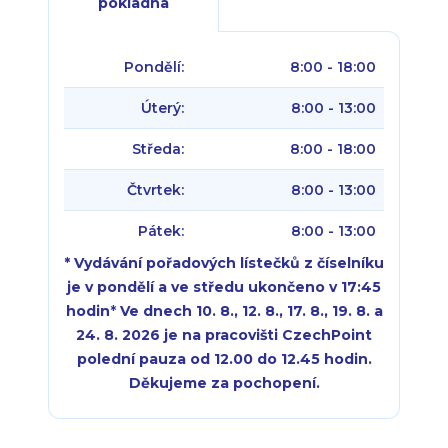
pokladna
Pondělí:
8:00 - 18:00
Úterý:
8:00 - 13:00
Středa:
8:00 - 18:00
Čtvrtek:
8:00 - 13:00
Pátek:
8:00 - 13:00
* Vydávání pořadových lístečků z číselníku
je v pondělí a ve středu ukončeno v 17:45
hodin
*
Ve dnech 10. 8., 12. 8., 17. 8., 19. 8. a
24. 8. 2026 je na pracovišti CzechPoint
polední pauza od 12.00 do 12.45 hodin.
Děkujeme za pochopení.
Pondělí:
Pondělí:
8:00 - 18:00
8:00 - 18:00