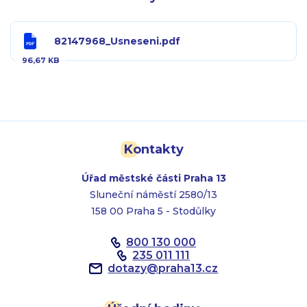
82147968_Usneseni.pdf
96,67 KB
Kontakty
Úřad městské části Praha 13
Sluneční náměstí 2580/13
158 00 Praha 5 - Stodůlky
800 130 000
235 011 111
dotazy
@
praha13.cz