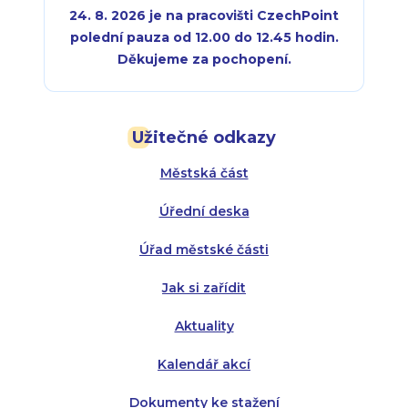
24. 8. 2026 je na pracovišti CzechPoint
polední pauza od 12.00 do 12.45 hodin.
Děkujeme za pochopení.
Pondělí:
Pondělí:
8:00 - 18:00
8:00 - 18:00
Užitečné odkazy
Úterý:
Úterý:
8:00 - 16:00
8:00 - 13:00
Městská část
Středa:
Středa:
8:00 - 18:00
8:00 - 18:00
Úřední deska
Čtvrtek:
Čtvrtek:
8:00 - 16:00
8:00 - 13:00
Úřad městské části
Pátek:
8:00 - 14:30
Jak si zařídit
Aktuality
Kalendář akcí
Dokumenty ke stažení