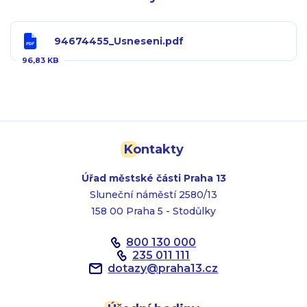
94674455_Usneseni.pdf
96,83 KB
Kontakty
Úřad městské části Praha 13
Sluneční náměstí 2580/13
158 00 Praha 5 - Stodůlky
800 130 000
235 011 111
dotazy
@
praha13.cz