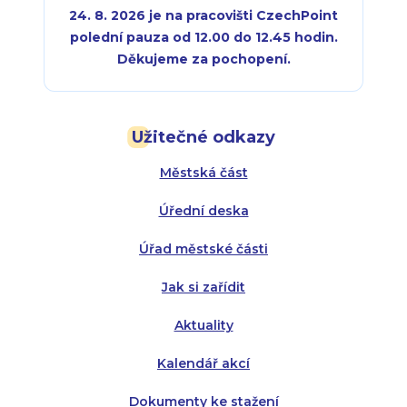
24. 8. 2026 je na pracovišti CzechPoint
polední pauza od 12.00 do 12.45 hodin.
Děkujeme za pochopení.
Pondělí:
Pondělí:
8:00 - 18:00
8:00 - 18:00
Užitečné odkazy
Úterý:
Úterý:
8:00 - 16:00
8:00 - 13:00
Městská část
Středa:
Středa:
8:00 - 18:00
8:00 - 18:00
Úřední deska
Čtvrtek:
Čtvrtek:
8:00 - 16:00
8:00 - 13:00
Úřad městské části
Pátek:
8:00 - 14:30
Jak si zařídit
Aktuality
Kalendář akcí
Dokumenty ke stažení