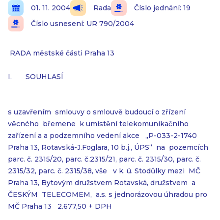
01. 11. 2004
Rada
Číslo jednání: 19
Číslo usnesení: UR 790/2004
RADA městské části Praha 13
I.
SOUHLASÍ
s uzavřením
smlouvy o smlouvě budoucí o zřízení
věcného
břemene
k umístění telekomunikačního
zařízení a a podzemního vedení akce
„P-033-2-1740
Praha 13, Rotavská-J.Foglara, 10 b.j., ÚPS“
na
pozemcích
parc. č. 2315/20, parc. č.2315/21, parc. č. 2315/30, parc. č.
2315/32, parc. č. 2315/38, vše
v k. ú. Stodůlky mezi
MČ
Praha 13, Bytovým družstvem Rotavská, družstvem
a
ČESKÝM
TELECOMEM,
a.s. s jednorázovou úhradou pro
MČ Praha 13
2.677,50 + DPH