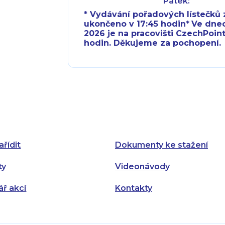
Pátek:
* Vydávání pořadových lístečků z
ukončeno v 17:45 hodin
*
Ve dnech 
2026 je na pracovišti CzechPoint
hodin. Děkujeme za pochopení.
Pondělí:
Pondělí:
Úterý:
Úterý:
Středa:
Středa:
Čtvrtek:
Čtvrtek:
ařídit
Dokumenty ke stažení
Pátek:
ty
Videonávody
ář akcí
Kontakty