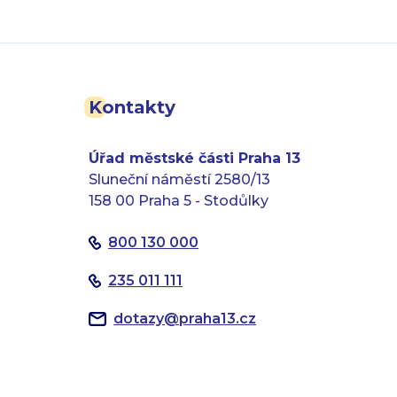
Kontakty
Úřad městské části Praha 13
Sluneční náměstí 2580/13
158 00 Praha 5 - Stodůlky
800 130 000
235 011 111
dotazy
@
praha13.cz