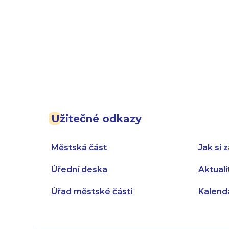
Užitečné odkazy
Městská část
Jak si z
Úřední deska
Aktuali
Úřad městské části
Kalend