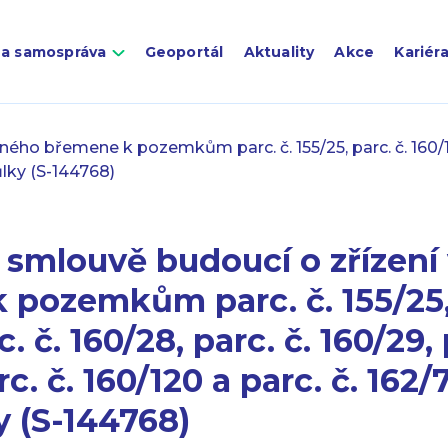
 a samospráva
Geoportál
Aktuality
Akce
Kariér
o břemene k pozemkům parc. č. 155/25, parc. č. 160/13, par
důlky (S-144768)
 smlouvě budoucí o zřízení
pozemkům parc. č. 155/25, 
c. č. 160/28, parc. č. 160/29, 
rc. č. 160/120 a parc. č. 162/7
y (S-144768)