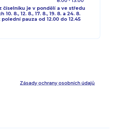
8:00 - 13:00
 číselníku je v pondělí a ve středu
10. 8., 12. 8., 17. 8., 19. 8. a 24. 8.
 polední pauza od 12.00 do 12.45
8:00 - 18:00
8:00 - 18:00
8:00 - 16:00
8:00 - 13:00
8:00 - 18:00
8:00 - 18:00
8:00 - 16:00
8:00 - 13:00
Zásady ochrany osobních údajů
8:00 - 14:30