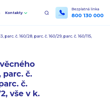
Bezplatná linka
a
Kontakty
800 130 000
c. č. 160/28, parc. č. 160/29, parc. č. 160/115,
 věcného
parc. č.
parc. č.
2, vše v k.