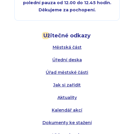
polední pauza od 12.00 do 12.45 hodin.
Děkujeme za pochopení.
Pondělí:
Pondělí:
8:00 - 18:00
8:00 - 18:00
Užitečné odkazy
Úterý:
Úterý:
8:00 - 16:00
8:00 - 13:00
Městská část
Středa:
Středa:
8:00 - 18:00
8:00 - 18:00
Úřední deska
Čtvrtek:
Čtvrtek:
8:00 - 16:00
8:00 - 13:00
Úřad městské části
Pátek:
8:00 - 14:30
Jak si zařídit
Aktuality
Kalendář akcí
Dokumenty ke stažení