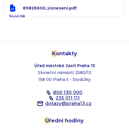
89826600_Usneseni.pdf
94,42 KB
Kontakty
Úřad městské části Praha 13
Sluneční náměstí 2580/13
158 00 Praha 5 - Stodůlky
800 130 000
235 011 111
dotazy
@
praha13.cz
Úřední hodiny