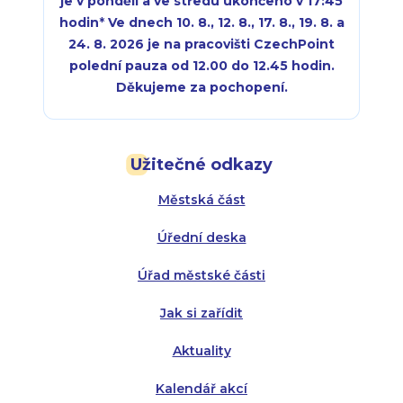
je v pondělí a ve středu ukončeno v 17:45
hodin
*
Ve dnech 10. 8., 12. 8., 17. 8., 19. 8. a
24. 8. 2026 je na pracovišti CzechPoint
polední pauza od 12.00 do 12.45 hodin.
Děkujeme za pochopení.
Pondělí:
Pondělí:
8:00 - 18:00
8:00 - 18:00
Užitečné odkazy
Úterý:
Úterý:
8:00 - 16:00
8:00 - 13:00
Městská část
Středa:
Středa:
8:00 - 18:00
8:00 - 18:00
Úřední deska
Čtvrtek:
Čtvrtek:
8:00 - 16:00
8:00 - 13:00
Úřad městské části
Pátek:
8:00 - 14:30
Jak si zařídit
Aktuality
Kalendář akcí