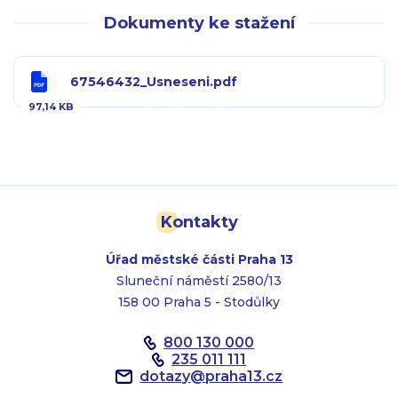
Dokumenty ke stažení
67546432_Usneseni.pdf
97,14 KB
Kontakty
Úřad městské části Praha 13
Sluneční náměstí 2580/13
158 00 Praha 5 - Stodůlky
800 130 000
235 011 111
dotazy
@
praha13.cz