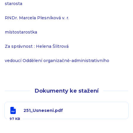
starosta
RNDr. Marcela Plesníková v. r.
místostarostka
Za správnost : Helena Šlitrová
vedoucí Oddělení organizačně-administrativního
Dokumenty ke stažení
251_Usneseni.pdf
97 KB