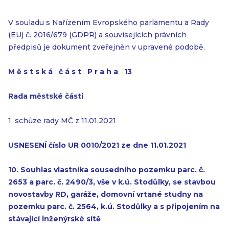
V souladu s Nařízením Evropského parlamentu a Rady
(EU) č. 2016/679 (GDPR) a souvisejících právních
předpisů je dokument zveřejněn v upravené podobě.
M ě s t s k á č á s t P r a h a 13
Rada městské části
1. schůze rady MČ z 11.01.2021
USNESENÍ číslo UR 0010/2021 ze dne 11.01.2021
10. Souhlas vlastníka sousedního pozemku parc. č.
2653 a parc. č. 2490/3, vše
v k.ú. Stodůlky, se stavbou
novostavby RD, garáže, domovní vrtané studny na
pozemku parc. č. 2564, k.ú. Stodůlky a s připojením na
stávající inženýrské sítě