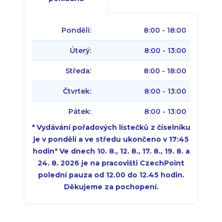
Pondělí:
8:00 - 18:00
Úterý:
8:00 - 13:00
Středa:
8:00 - 18:00
Čtvrtek:
8:00 - 13:00
Pátek:
8:00 - 13:00
* Vydávání pořadových lístečků z číselníku
je v pondělí a ve středu ukončeno v 17:45
hodin
*
Ve dnech 10. 8., 12. 8., 17. 8., 19. 8. a
24. 8. 2026 je na pracovišti CzechPoint
polední pauza od 12.00 do 12.45 hodin.
Děkujeme za pochopení.
Pondělí:
Pondělí:
8:00 - 18:00
8:00 - 18:00