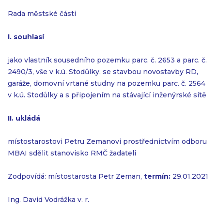
Rada městské části
I. souhlasí
jako vlastník sousedního pozemku parc. č. 2653 a parc. č.
2490/3, vše v k.ú. Stodůlky, se stavbou novostavby RD,
garáže, domovní vrtané studny na pozemku parc. č. 2564
v k.ú. Stodůlky a s připojením na stávající inženýrské sítě
II. ukládá
místostarostovi Petru Zemanovi prostřednictvím odboru
MBAI sdělit stanovisko RMČ žadateli
Zodpovídá: místostarosta Petr Zeman,
termín:
29.01.2021
Ing. David Vodrážka v. r.