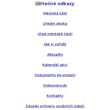
Užitečné odkazy
Úterý:
Úterý:
8:00 - 16:00
8:00 - 13:00
Městská část
Středa:
Středa:
8:00 - 18:00
8:00 - 18:00
Úřední deska
Čtvrtek:
Čtvrtek:
8:00 - 16:00
8:00 - 13:00
Úřad městské části
Pátek:
8:00 - 14:30
Jak si zařídit
Aktuality
Kalendář akcí
Dokumenty ke stažení
Videonávody
Kontakty
Zásady ochrany osobních údajů