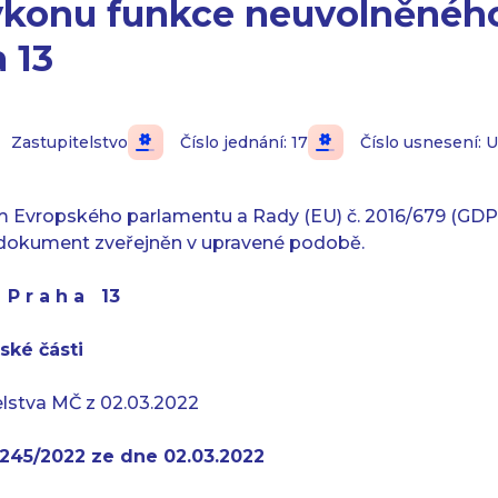
ýkonu funkce neuvolněného
 13
Zastupitelstvo
Číslo jednání: 17
Číslo usnesení: 
m Evropského parlamentu a Rady (EU) č. 2016/679 (GDPR
 dokument zveřejněn v upravené podobě.
t P r a h a 13
ské části
elstva MČ z 02.03.2022
0245/2022 ze dne 02.03.2022