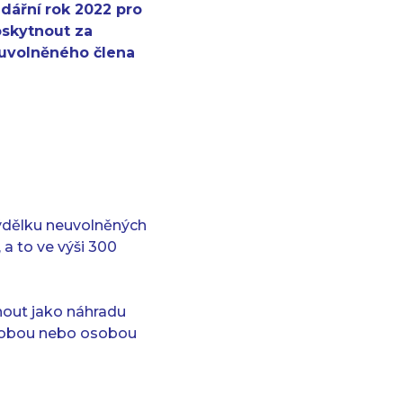
ndářní
rok 2022 pro
oskytnout za
uvolněného člena
 výdělku neuvolněných
a to ve výši 300
tnout jako náhradu
osobou nebo osobou