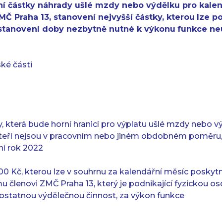
ní částky náhrady ušlé mzdy nebo výdělku pro kale
Č Praha 13, stanovení nejvyšší částky, kterou
lze p
 stanovení doby nezbytně nutné k výkonu
funkce ne
ké části
ky, která bude horní hranicí pro výplatu ušlé mzdy nebo
teří nejsou v pracovním nebo jiném obdobném poměru, 
ní rok 2022
000 Kč, kterou lze v souhrnu za kalendářní měsíc posky
 členovi ZMČ Praha 13, který je podnikající fyzickou 
mostatnou výdělečnou činnost, za výkon funkce