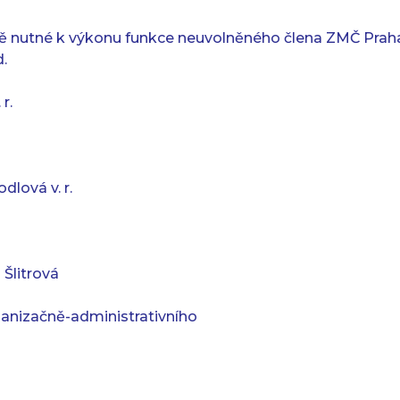
ě nutné k výkonu funkce neuvolněného člena ZMČ Praha
.
r.
dlová v. r.
 Šlitrová
anizačně-administrativního