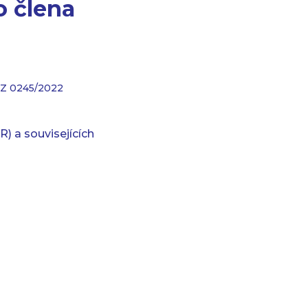
 člena
UZ 0245/2022
) a souvisejících