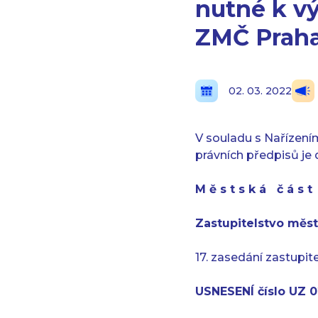
nutné k v
ZMČ Praha
02. 03. 2022
V souladu s Nařízení
právních předpisů je
M ě s t s k á č á s 
Zastupitelstvo měst
17. zasedání zastupit
USNESENÍ číslo UZ 