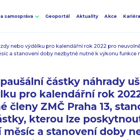
 a samospráva
Geoportál
Aktuality
Akce
Kariér
zdy nebo výdělku pro kalendářní rok 2022 pro neuvolně
měsíc a stanovení doby nezbytně nutné k výkonu funkce
 paušální částky náhrady u
ku pro kalendářní rok 202
é členy ZMČ Praha 13, stan
ástky, kterou lze poskytnou
í měsíc a stanovení doby n