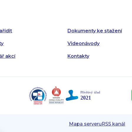
Úterý:
Úterý:
Středa:
Středa:
Čtvrtek:
Čtvrtek:
ařídit
Dokumenty ke stažení
Pátek:
ty
Videonávody
ář akcí
Kontakty
Mapa serveru
RSS kanál