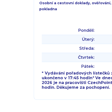
Osobní a cestovní doklady, ověřování,
pokladna
Pondělí:
Úterý:
Středa:
Čtvrtek:
Pátek:
* Vydávání pořadových lístečků z
ukončeno v 17:45 hodin
*
Ve dnech 
2026 je na pracovišti CzechPoint
hodin. Děkujeme za pochopení.
Pondělí:
Pondělí: