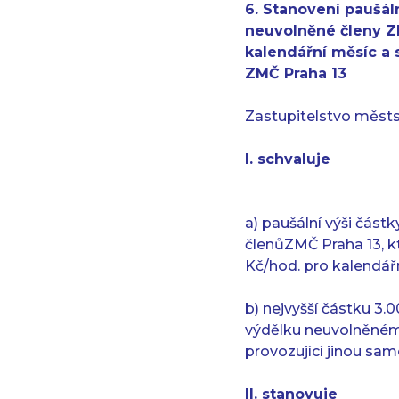
6. Stanovení paušál
neuvolněné členy ZM
kalendářní měsíc a
ZMČ Praha 13
Zastupitelstvo městs
I. schvaluje
a) paušální výši část
členůZMČ Praha 13, k
Kč/hod. pro kalendář
b) nejvyšší částku 3.
výdělku neuvolněnému
provozující jinou sa
II. stanovuje