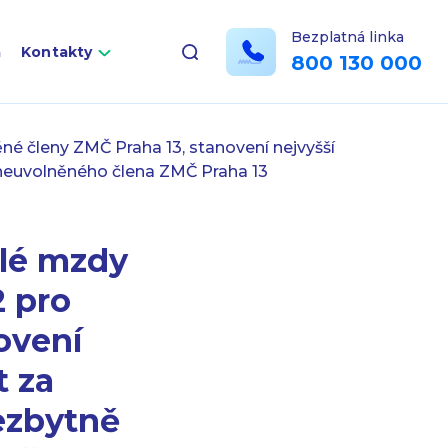
Bezplatná linka
a
Kontakty
800 130 000
né členy ZMČ Praha 13, stanovení nejvyšší
 neuvolněného člena ZMČ Praha 13
šlé mzdy
2 pro
ovení
t za
ezbytně