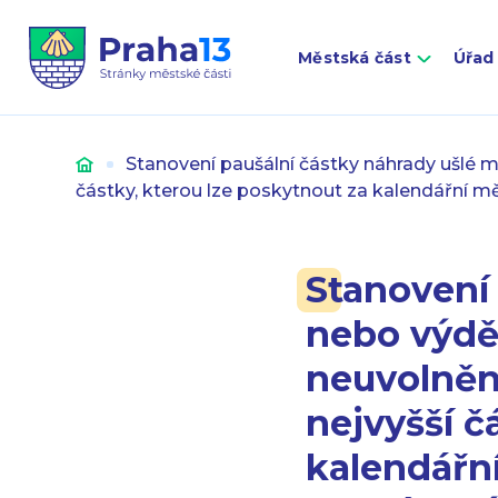
Městská část
Úřad
Úvod
Stanovení paušální částky náhrady ušlé m
částky, kterou lze poskytnout za kalendářní 
Stanovení
nebo výděl
neuvolněn
nejvyšší č
kalendářn