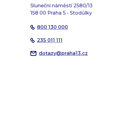
Sluneční náměstí 2580/13
158 00 Praha 5 - Stodůlky
800 130 000
235 011 111
dotazy
@
praha13.cz