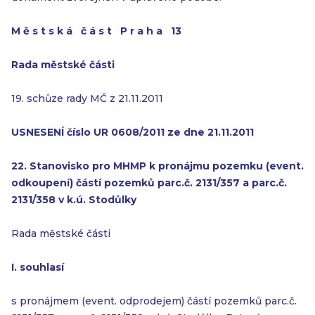
M ě s t s k á č á s t P r a h a 13
Rada městské části
19. schůze rady MČ z 21.11.2011
USNESENÍ číslo UR 0608/2011 ze dne 21.11.2011
22. Stanovisko pro MHMP k pronájmu pozemku (event.
odkoupení) částí
pozemků parc.č. 2131/357 a parc.č.
2131/358 v k.ú. Stodůlky
Rada městské části
I. souhlasí
s pronájmem (event. odprodejem) částí pozemků parc.č.