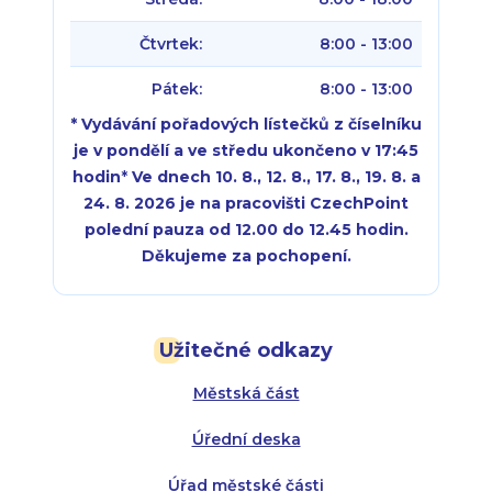
Čtvrtek:
8:00 - 13:00
Pátek:
8:00 - 13:00
* Vydávání pořadových lístečků z číselníku
je v pondělí a ve středu ukončeno v 17:45
hodin
*
Ve dnech 10. 8., 12. 8., 17. 8., 19. 8. a
24. 8. 2026 je na pracovišti CzechPoint
polední pauza od 12.00 do 12.45 hodin.
Děkujeme za pochopení.
Pondělí:
Pondělí:
8:00 - 18:00
8:00 - 18:00
Užitečné odkazy
Úterý:
Úterý:
8:00 - 16:00
8:00 - 13:00
Městská část
Středa:
Středa:
8:00 - 18:00
8:00 - 18:00
Úřední deska
Čtvrtek:
Čtvrtek:
8:00 - 16:00
8:00 - 13:00
Úřad městské části