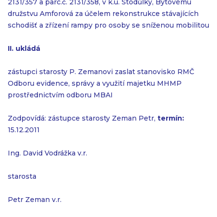
2131/357 a parc.č. 2131/358, v k.ú. Stodůlky, Bytovému
družstvu Amforová za účelem rekonstrukce stávajících
schodišť a zřízení rampy pro osoby se sníženou mobilitou
II. ukládá
zástupci starosty P. Zemanovi zaslat stanovisko RMČ
Odboru evidence, správy a využití majetku MHMP
prostřednictvím odboru MBAI
Zodpovídá: zástupce starosty Zeman Petr,
termín:
15.12.2011
Ing. David Vodrážka v.r.
starosta
Petr Zeman v.r.