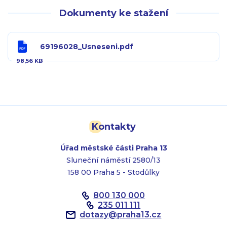
Dokumenty ke stažení
69196028_Usneseni.pdf
98,56 KB
Kontakty
Úřad městské části Praha 13
Sluneční náměstí 2580/13
158 00 Praha 5 - Stodůlky
800 130 000
235 011 111
dotazy
@
praha13.cz