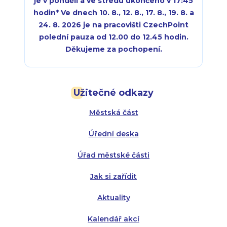
je v pondělí a ve středu ukončeno v 17:45
hodin
*
Ve dnech 10. 8., 12. 8., 17. 8., 19. 8. a
24. 8. 2026 je na pracovišti CzechPoint
polední pauza od 12.00 do 12.45 hodin.
Děkujeme za pochopení.
Pondělí:
Pondělí:
8:00 - 18:00
8:00 - 18:00
Užitečné odkazy
Úterý:
Úterý:
8:00 - 16:00
8:00 - 13:00
Městská část
Středa:
Středa:
8:00 - 18:00
8:00 - 18:00
Úřední deska
Čtvrtek:
Čtvrtek:
8:00 - 16:00
8:00 - 13:00
Úřad městské části
Pátek:
8:00 - 14:30
Jak si zařídit
Aktuality
Kalendář akcí