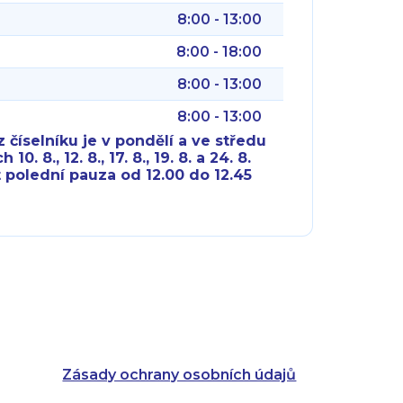
8:00 - 13:00
8:00 - 18:00
8:00 - 13:00
8:00 - 13:00
 číselníku je v pondělí a ve středu
10. 8., 12. 8., 17. 8., 19. 8. a 24. 8.
 polední pauza od 12.00 do 12.45
8:00 - 18:00
8:00 - 18:00
8:00 - 16:00
8:00 - 13:00
8:00 - 18:00
8:00 - 18:00
8:00 - 16:00
8:00 - 13:00
Zásady ochrany osobních údajů
8:00 - 14:30