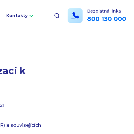
Bezplatná linka
a
Kontakty
800 130 000
ací k
21
) a souvisejících