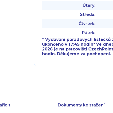
Úterý:
Středa:
Čtvrtek:
Pátek:
* Vydávání pořadových lístečků z
ukončeno v 17:45 hodin
*
Ve dnech 
2026 je na pracovišti CzechPoint
hodin. Děkujeme za pochopení.
Pondělí:
Pondělí:
Úterý:
Úterý:
Středa:
Středa:
Čtvrtek:
Čtvrtek:
ařídit
Dokumenty ke stažení
Pátek: