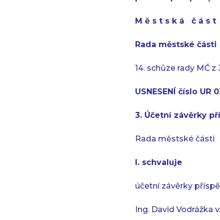
M ě s t s k á č á s 
Rada městské části
14. schůze rady MČ z 
USNESENÍ číslo UR 0
3. Účetní závěrky p
Rada městské části
I. schvaluje
účetní závěrky příspě
Ing. David Vodrážka v. 