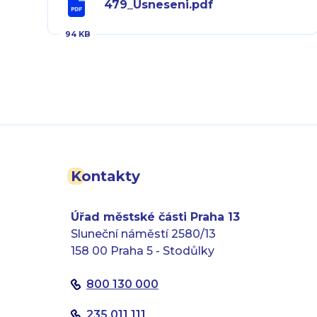
479_Usneseni.pdf
94 KB
Kontakty
Úřad městské části Praha 13
Sluneční náměstí 2580/13
158 00 Praha 5 - Stodůlky
800 130 000
235 011 111