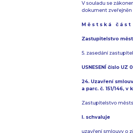
V souladu se zákonem
dokument zveřejněn 
M ě s t s k á č á s 
Zastupitelstvo měst
5. zasedání zastupite
USNESENÍ číslo UZ 0
24. Uzavření smlouv
a parc. č. 151/146, v 
Zastupitelstvo městs
I. schvaluje
uzavření smlouvy o z