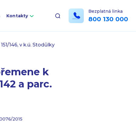
Bezplatná linka
a
Kontakty
800 130 000
51/146, v k.ú. Stodůlky
 břemene k
142 a parc.
 0076/2015