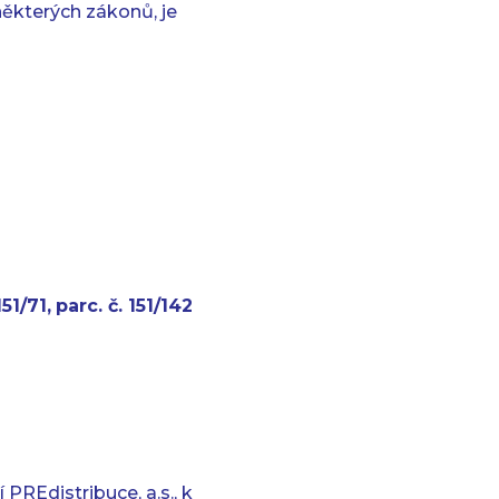
ěkterých zákonů, je
51/71,
parc. č. 151/142
REdistribuce, a.s., k