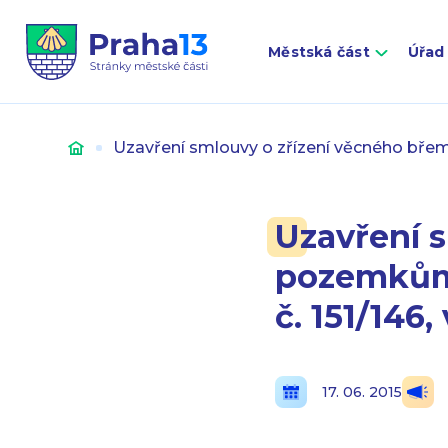
Městská část
Úřad
Úvod
Uzavření smlouvy o zřízení věcného břemene
Uzavření 
pozemkům p
č. 151/146,
17. 06. 2015