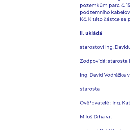
pozemkům parc. č. 151/7
podzemního kabelovéh
Kč. K této částce se 
II. ukládá
starostovi Ing. Davi
Zodpovídá: starosta 
Ing. David Vodrážka v.
starosta
Ověřovatelé : Ing. Kat
Miloš Drha v.r.