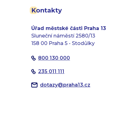
Kontakty
Úřad městské části Praha 13
Sluneční náměstí 2580/13
158 00 Praha 5 - Stodůlky
800 130 000
235 011 111
dotazy
@
praha13.cz