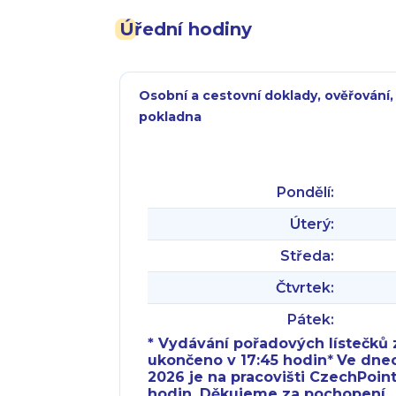
Úřední hodiny
Osobní a cestovní doklady, ověřování,
pokladna
Pondělí:
Úterý:
Středa:
Čtvrtek:
Pátek:
* Vydávání pořadových lístečků z
ukončeno v 17:45 hodin
*
Ve dnech 
2026 je na pracovišti CzechPoint
hodin. Děkujeme za pochopení.