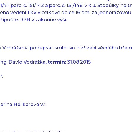
1, parc. č. 151/142 a parc. č. 151/146, v k.ú. Stodůlky, na t
o vedení 1 kV v celkové délce 16 bm, za jednorázovou 
připočte DPH v zákonné výši.
du Vodrážkovi podepsat smlouvu o zřízení věcného bře
Ing. David Vodrážka,
termín:
31.08.2015
r.
eřina Helikarová v.r.