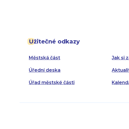
Užitečné odkazy
Městská část
Jak si z
Úřední deska
Aktuali
Úřad městské části
Kalend