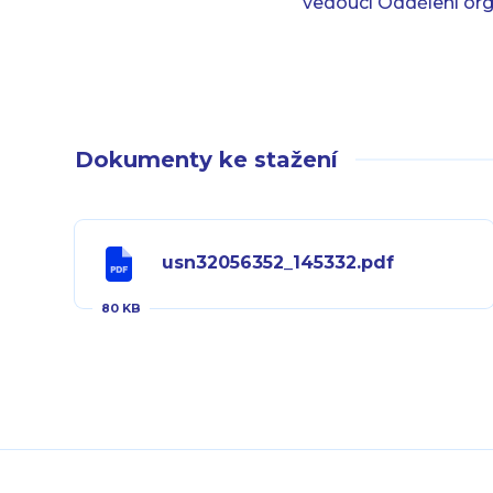
vedoucí Oddělení org
Dokumenty ke stažení
usn32056352_145332.pdf
80 KB