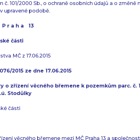
 č. 101/2000 Sb., o ochraně osobních údajů a o změně n
v upravené podobě.
t P r a h a 13
ské části
lstva MČ z 17.06.2015
076/2015 ze dne 17.06.2015
y o zřízení věcného břemene k pozemkům parc. č. 1
k.ú. Stodůlky
ké části
řízení věcného břemene mezi MČ Praha 13 a společností P