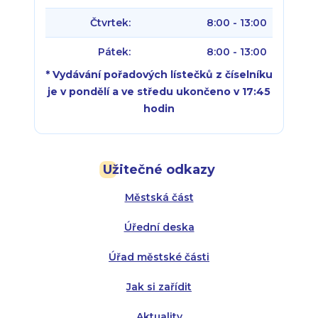
Čtvrtek:
8:00 - 13:00
Pátek:
8:00 - 13:00
* Vydávání pořadových lístečků z číselníku
je v pondělí a ve středu ukončeno v 17:45
hodin
Pondělí:
Pondělí:
8:00 - 18:00
8:00 - 18:00
Užitečné odkazy
Úterý:
Úterý:
8:00 - 16:00
8:00 - 13:00
Městská část
Středa:
Středa:
8:00 - 18:00
8:00 - 18:00
Úřední deska
Čtvrtek:
Čtvrtek:
8:00 - 16:00
8:00 - 13:00
Úřad městské části
Pátek:
8:00 - 14:30
Jak si zařídit
Aktuality