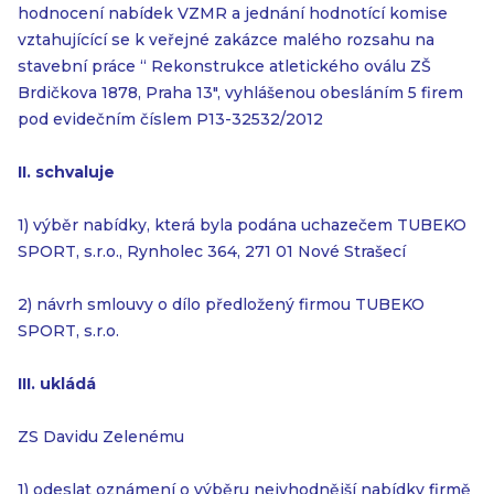
hodnocení nabídek VZMR a jednání hodnotící komise
vztahujícící se k veřejné zakázce malého rozsahu na
stavební práce “ Rekonstrukce atletického oválu ZŠ
Brdičkova 1878, Praha 13″, vyhlášenou obesláním 5 firem
pod evidečním číslem P13-32532/2012
II. schvaluje
1) výběr nabídky, která byla podána uchazečem TUBEKO
SPORT, s.r.o., Rynholec 364, 271 01 Nové Strašecí
2) návrh smlouvy o dílo předložený firmou TUBEKO
SPORT, s.r.o.
III. ukládá
ZS Davidu Zelenému
1) odeslat oznámení o výběru nejvhodnější nabídky firmě