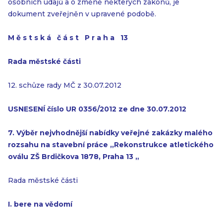
osobních údajů a o změně některých zákonů, je
dokument zveřejněn v upravené podobě.
M ě s t s k á č á s t P r a h a 13
Rada městské části
12. schůze rady MČ z 30.07.2012
USNESENÍ číslo UR 0356/2012 ze dne 30.07.2012
7. Výběr nejvhodnější nabídky veřejné zakázky malého
rozsahu na stavební
práce ,,Rekonstrukce atletického
oválu ZŠ Brdičkova 1878, Praha 13 „
Rada městské části
I. bere na vědomí