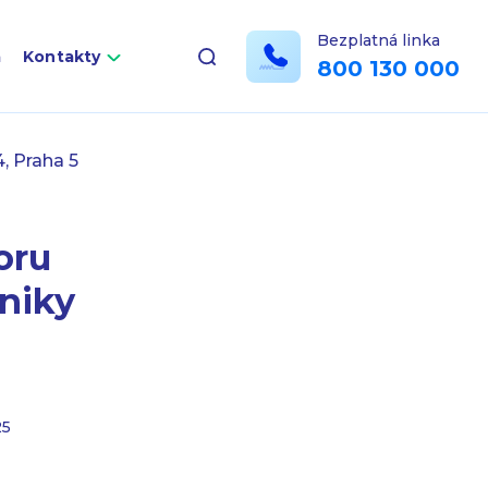
Bezplatná linka
a
Kontakty
800 130 000
4, Praha 5
oru
iniky
25