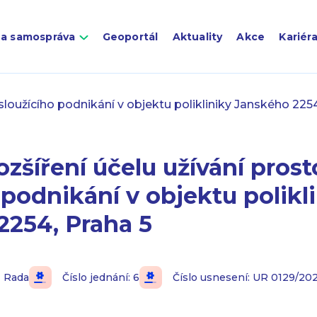
 a samospráva
Geoportál
Aktuality
Akce
Kariér
 sloužícího podnikání v objektu polikliniky Janského 225
ozšíření účelu užívání prost
 podnikání v objektu polikl
2254, Praha 5
Rada
Číslo jednání: 6
Číslo usnesení: UR 0129/20