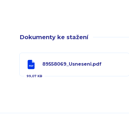
Dokumenty ke stažení
89558069_Usneseni.pdf
99,07 KB