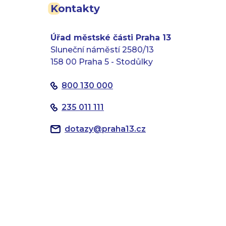
Kontakty
Úřad městské části Praha 13
Sluneční náměstí 2580/13
158 00 Praha 5 - Stodůlky
800 130 000
235 011 111
dotazy
@
praha13.cz