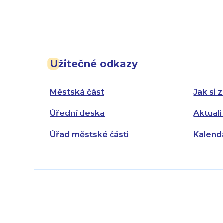
Užitečné odkazy
Městská část
Jak si z
Úřední deska
Aktuali
Úřad městské části
Kalend